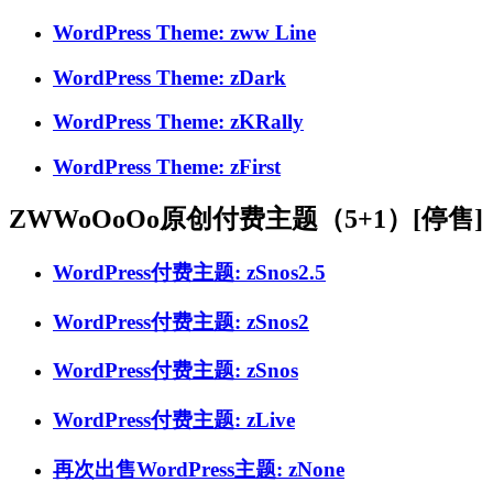
WordPress Theme: zww Line
WordPress Theme: zDark
WordPress Theme: zKRally
WordPress Theme: zFirst
ZWWoOoOo原创付费主题（5+1）[停售]
WordPress付费主题: zSnos2.5
WordPress付费主题: zSnos2
WordPress付费主题: zSnos
WordPress付费主题: zLive
再次出售WordPress主题: zNone