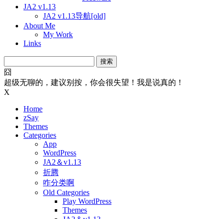
JA2 v1.13
JA2 v1.13导航[old]
About Me
My Work
Links
搜
索：
囧
超级无聊的，建议别按，你会很失望！我是说真的！
X
Home
zSay
Themes
Categories
App
WordPress
JA2＆v1.13
折腾
咋分类啊
Old Categories
Play WordPress
Themes