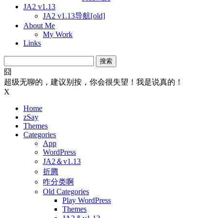
JA2 v1.13
JA2 v1.13导航[old]
About Me
My Work
Links
搜
索：
囧
超级无聊的，建议别按，你会很失望！我是说真的！
X
Home
zSay
Themes
Categories
App
WordPress
JA2＆v1.13
折腾
咋分类啊
Old Categories
Play WordPress
Themes