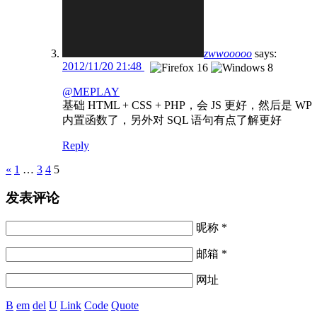
zwwooooo
says:
2012/11/20 21:48
@MEPLAY
基础 HTML + CSS + PHP，会 JS 更好，然后是 WP
内置函数了，另外对 SQL 语句有点了解更好
Reply
Pages
«
1
…
3
4
5
发表评论
昵称 *
邮箱 *
网址
B
em
del
U
Link
Code
Quote