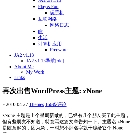
JA2＆v1.13
Play＆Fun
玩手机
互联网络
网络日志
啥
生活
计算机应用
Freeware
JA2 v1.13
JA2 v1.13导航[old]
About Me
My Work
Links
再次出售WordPress主题: zNone
» 2010-04-27
Themes
166条评论
zNone 主题是上个星期新做的，已经有几个朋友买了此主题，
但有些朋友不知道，特意写这篇文章告知一下。主题名 zNone
是随意起的，因为急，一时想不到名字就干脆给它个 None