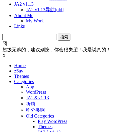
JA2 v1.13
JA2 v1.13导航[old]
About Me
My Work
Links
搜
索：
囧
超级无聊的，建议别按，你会很失望！我是说真的！
X
Home
zSay
Themes
Categories
App
WordPress
JA2＆v1.13
折腾
咋分类啊
Old Categories
Play WordPress
Themes