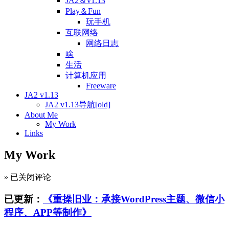
JA2＆v1.13
Play＆Fun
玩手机
互联网络
网络日志
啥
生活
计算机应用
Freeware
JA2 v1.13
JA2 v1.13导航[old]
About Me
My Work
Links
My Work
My
»
已关闭评论
Work
已更新：
《重操旧业：承接WordPress主题、微信小
程序、APP等制作》