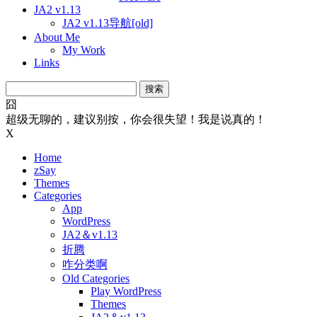
JA2 v1.13
JA2 v1.13导航[old]
About Me
My Work
Links
搜
索：
囧
超级无聊的，建议别按，你会很失望！我是说真的！
X
Home
zSay
Themes
Categories
App
WordPress
JA2＆v1.13
折腾
咋分类啊
Old Categories
Play WordPress
Themes