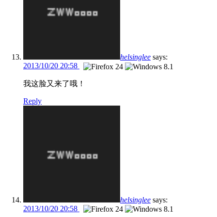
helsinglee
says:
2013/10/20 20:58
我这脸又来了哦！
Reply
helsinglee
says:
2013/10/20 20:58