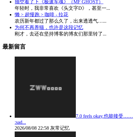
抽空看了下《极速车魂》（MF GHOST）
年轻时，我非常喜欢《头文字D》，甚至一...
懒 > 超慢跑 > 咖啡 - 拉花
农历新年都过了那么久了，出来透透气…...
为何不再养猫，也许是这段记忆
刚才，去还在坚持博客的博友们那里转了...
最新留言
7.0 feels okay.也能接受……
:sad...
2026/08/08 22:58
灰常记忆