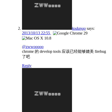
kodango
says:
2013/10/13 22:55
@zwwooooo
chrome 的 develop tools 应该已经能够媲美 firebug
了吧
Reply