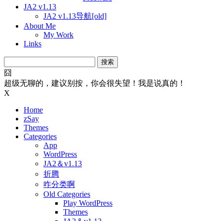
JA2 v1.13
JA2 v1.13导航[old]
About Me
My Work
Links
搜
索：
囧
超级无聊的，建议别按，你会很失望！我是说真的！
X
Home
zSay
Themes
Categories
App
WordPress
JA2＆v1.13
折腾
咋分类啊
Old Categories
Play WordPress
Themes