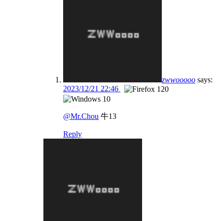
zwwooooo
says:
2023/12/21 22:46
@Mr.Chou
牛13
Reply