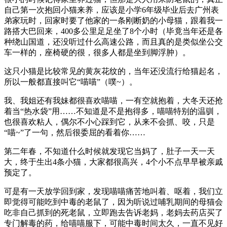
自己第一次抱回小猫来养，应该是小学6年级毕业后去广州表
弟家玩时，回家时要了他家的一条刚断奶的小母猫，跟着我一
路搭大巴回来，400多公里足足坐了8个小时（毕竟当年还是各
种绕山国道，还没听过什么高速公路，而且真的是类似坐公交
车一样的，座椅硬的很，很多人都是坐到脚浮肿）。
这只小猫是比较常见的黄灰花纹的，当年还没流行给猫起名，
所以一般都直接叫它“喵喵”（噗~）。
我、我姐还有我妹都很喜欢喵喵，一有空就抱着，大冬天还抢
着当“热水袋”用……不知道是不是抱得多，喵喵特别的温驯，
也很喜欢粘人，偶尔不小心踩到它，从来不会抓、咬，只是
“喵~”了一句，然后很委屈的看着你……
第二年春，不知道什么时候就发现它当妈了，肚子一天一天
大，终于生出4条小猫，大家都很高兴，4个小不点早早被亲戚
预定了。
可是有一天放学回到家，发现喵喵痛苦地叫着、呕着，我们立
即觉得可能吃到中毒的老鼠了，因为听说过哺乳期间的母猫会
吃非自己抓到的死老鼠，立即跑去告诉老妈，老妈去药店买了
专门解毒的药，给喵喵服下，可能中毒时间太久，一直不见好