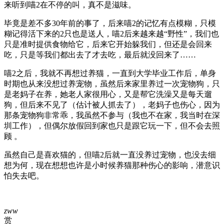
来听到喵2在不停的叫，真不是滋味。
毕竟是差不多30年前的事了，后来喵2的记忆有点模糊，只模
糊记得活下来的2只也是送人，喵2后来越来越“野性”，我们也
只是准时提供食物给它，后来它开始躲我们，但还是会回来
吃，只是等我们都出去了才去吃，最后就没回来了……
喵2之后，我就不再想过养猫，一直到大学毕业工作后，单身
时期也从来没想过养宠物，虽然后来家里养过一次宠物狗，只
是老妈子在养，她老人家很用心，又是帮它洗澡又是每天遛
狗，但后来不见了（估计被人抓去了），老妈子也伤心，因为
那条宠物狗非常乖，我虽然不参与（我也不在家，我当时在深
圳工作），但偶尔放假回到家也只是跟它玩一下，但不会去照
顾 。
虽然自己是喜欢猫的，但喵2后就一直没养过宠物，也没去细
想为何，现在想想也许是小时候养猫那种伤心的影响，潜意识
怕失去吧。
zww
赏