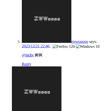
zwwooooo
says:
2023/12/21 22:46
@hklbt
爽啊
Reply