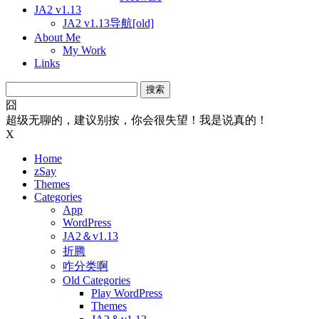
JA2 v1.13
JA2 v1.13导航[old]
About Me
My Work
Links
搜
索：
囧
超级无聊的，建议别按，你会很失望！我是说真的！
X
Home
zSay
Themes
Categories
App
WordPress
JA2＆v1.13
折腾
咋分类啊
Old Categories
Play WordPress
Themes