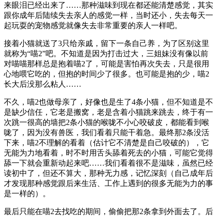
来眼泪已经出来了……那种滋味到现在都还能清楚感觉，其实
跟你成年后陆续失去亲人的感觉一样，当时还小，失去每天一
起玩耍的宠物感觉就像失去非常重要的亲人一样吧。
接着小猫就送了3只给亲戚，留下一条自己养，为了区别这里
就称为“喵2”吧。不知道是因为打击过大，三姐妹没有像以前
对喵喵那样总是抱着喵2了，可能是害怕再次失去，只是很用
心地喂它吃的，但抱的时间少了很多。也可能是抱的少，喵2
长大后没那么粘人……
不久，喵2也做母亲了，好像也是生了4条小猫，但不知道是不
是缺少信任，它老是搬窝，老是含着小猫跳来跳去，终于有一
次跳一很高的墙把2条小猫的喉咙不小心咬破皮，都能看到喉
咙了，因为没有兽医，我们看着只能干着急。最终那2条没活
下来，喵2不理解的看着（估计它不清楚是自己咬破的），它
无能为力地看着，时不时用舌头舔着死去的小猫，可能它觉得
舔一下就会重新动起来吧……我们看着很不是滋味，虽然已经
读初中了，但还不算大，那种无力感，记忆深刻（自己成年后
才发现那种感觉跟后来生活、工作上遇到的很多无能为力的事
是一样的）。
最后只能在喵2去找吃的期间，偷偷把那2条拿到外面去了。后