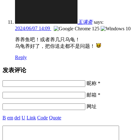
玉满斋
says:
2024/06/07 14:09
养养鱼吧！或者养几只乌龟！
乌龟养好了，把你送走都不是问题！
Reply
发表评论
昵称 *
邮箱 *
网址
B
em
del
U
Link
Code
Quote