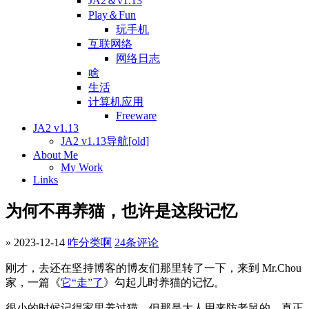
JA2＆v1.13
Play＆Fun
玩手机
互联网络
网络日志
啥
生活
计算机应用
Freeware
JA2 v1.13
JA2 v1.13导航[old]
About Me
My Work
Links
为何不再养猫，也许是这段记忆
» 2023-12-14
咋分类啊
24条评论
刚才，去还在坚持博客的博友们那里转了一下，来到 Mr.Chou
家，一篇《
它“走”了
》勾起儿时养猫的记忆。
很小的时候记得家里养过猫，但那是大人用来防老鼠的，真正