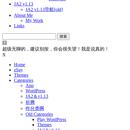
JA2 v1.13
JA2 v1.13导航[old]
About Me
My Work
Links
搜
索：
囧
超级无聊的，建议别按，你会很失望！我是说真的！
X
Home
zSay
Themes
Categories
App
WordPress
JA2＆v1.13
折腾
咋分类啊
Old Categories
Play WordPress
Themes