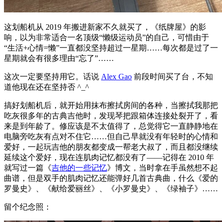
这划船机从 2019 年搬进新家不久就买了，《纸牌屋》的影
响，以为非常适合一名顶级“懒级运动员”的自己，可惜由于
“生活+心情=懒”一直都没坚持超过一星期……每次都是过了一
星期就会有很多理由“忘了”……
这次一定要坚持用它。话说
Alex Gao
前段时间买了台，不知
道他现在还在坚持否 ^_^
搞好划船机后，就开始用抹布擦拭房间的各种，当擦拭我那把
吃灰很多年的古典吉他时，发现琴把跟箱体连接处裂开了，看
来是到年龄了。修应该是不太值得了，总觉得它一直静静地在
电脑旁吃灰有点对不住它……但自己早就没有年轻时的心情和
爱好，一起玩吉他的朋友都变成一帮老大叔了，而且都没继续
延续这个爱好，现在连肌肉记忆都没有了——记得在 2010 年
就写过一篇《
吉他的一些记忆
》博文，当时拿在手虽然想不起
曲谱，但是双手的肌肉记忆还能弹好几首古典曲，什么《爱的
罗曼史》、《献给爱丽丝》、《小罗曼史》、《绿袖子》……
留个纪念照：