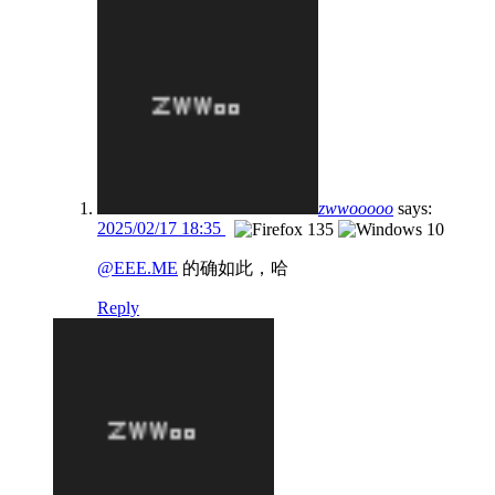
zwwooooo
says:
2025/02/17 18:35
@EEE.ME
的确如此，哈
Reply