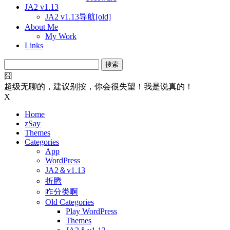
JA2 v1.13
JA2 v1.13导航[old]
About Me
My Work
Links
搜
索：
囧
超级无聊的，建议别按，你会很失望！我是说真的！
X
Home
zSay
Themes
Categories
App
WordPress
JA2＆v1.13
折腾
咋分类啊
Old Categories
Play WordPress
Themes