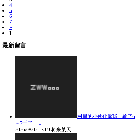
4
5
6
7
»
]
最新留言
村里的小伙伴赌球，输了6
～7千了。...
2026/08/02 13:09
将来某天