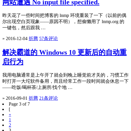
网站遭遇 No input file specified.
昨天花了一些时间把博客的 lnmp 环境重装了一下（以前的偶
尔出现空白页现象——原因不明），想偷懒用了 lnmp.org 的
一键包，然后跟我 …
» 2016-12-04
折腾
57条评论
解决霸道的 Windows 10 更新后的自动重
启行为
我用电脑通常是上午开了就会到晚上睡觉前才关的，习惯工作
时打开一大坨软件备用，而且经常工作一段时间就会休息一下
——吃饭/喝杯茶/上厕所/找个地 …
» 2016-09-01
折腾
21条评论
Page 3 of 7
[
«
1
2
3