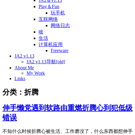
JA2＆v1.13
Play＆Fun
玩手机
互联网络
网络日志
啥
生活
计算机应用
Freeware
JA2 v1.13
JA2 v1.13导航[old]
About Me
My Work
Links
分类：折腾
伸手懒党遇到软路由重燃折腾心到犯低级
错误
不知什么时候折腾心被生活、工作磨没了，什么东西都想伸手