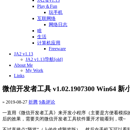
JA2＆v1.13
Play＆Fun
玩手机
互联网络
网络日志
啥
生活
计算机应用
Freeware
JA2 v1.13
JA2 v1.13导航[old]
About Me
My Work
Links
微信开发者工具 v1.02.1907300 Win64 新
» 2019-08-27
折腾
9条评论
一直用《微信开发者工具》来开发小程序（主要是方便看模拟效果），
后的效果，需要关闭微信开发者工具软件重开才能看到，噗~
不过直接点“预览”（上传生成预览版），然后在手机下可以看