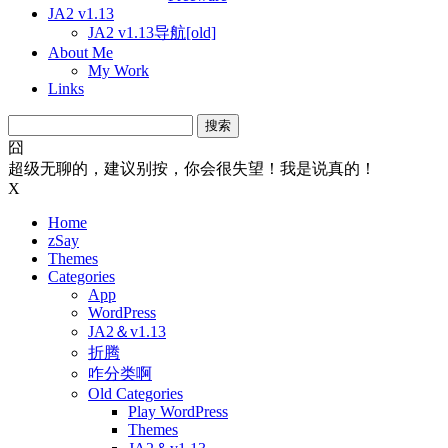
JA2 v1.13
JA2 v1.13导航[old]
About Me
My Work
Links
搜
索：
囧
超级无聊的，建议别按，你会很失望！我是说真的！
X
Home
zSay
Themes
Categories
App
WordPress
JA2＆v1.13
折腾
咋分类啊
Old Categories
Play WordPress
Themes