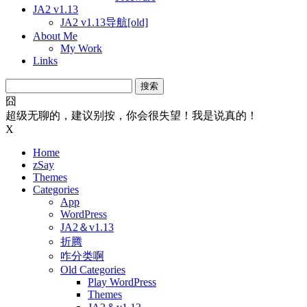
JA2 v1.13
JA2 v1.13导航[old]
About Me
My Work
Links
搜
索：
囧
超级无聊的，建议别按，你会很失望！我是说真的！
X
Home
zSay
Themes
Categories
App
WordPress
JA2＆v1.13
折腾
咋分类啊
Old Categories
Play WordPress
Themes