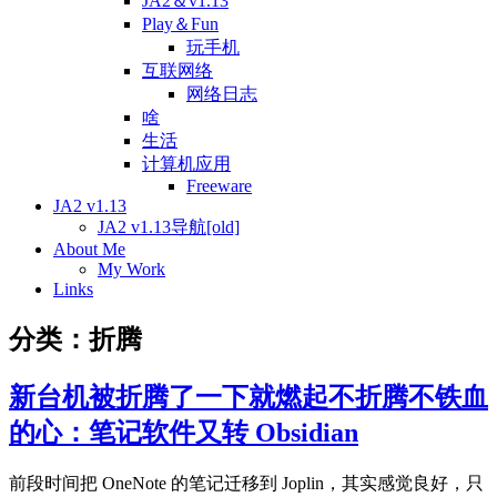
JA2＆v1.13
Play＆Fun
玩手机
互联网络
网络日志
啥
生活
计算机应用
Freeware
JA2 v1.13
JA2 v1.13导航[old]
About Me
My Work
Links
分类：折腾
新台机被折腾了一下就燃起不折腾不铁血
的心：笔记软件又转 Obsidian
前段时间把 OneNote 的笔记迁移到 Joplin，其实感觉良好，只