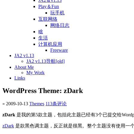
JA2＆v1.13
Play＆Fun
玩手机
互联网络
网络日志
啥
生活
计算机应用
Freeware
JA2 v1.13
JA2 v1.13导航[old]
About Me
My Work
Links
WordPress Theme: zDark
» 2009-10-13
Themes
113条评论
zDark
是我的第5款主题，包括此主题已经有3个已提交给Word
zDark
是款黑色调主题，反正就是很黑。整个主题没有使用一