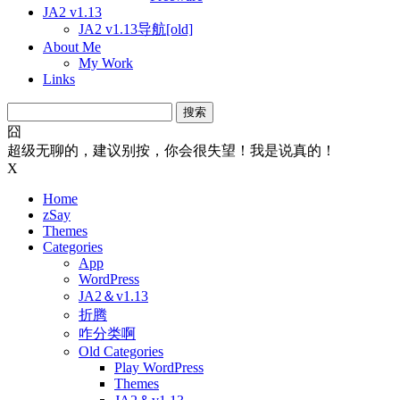
JA2 v1.13
JA2 v1.13导航[old]
About Me
My Work
Links
搜
索：
囧
超级无聊的，建议别按，你会很失望！我是说真的！
X
Home
zSay
Themes
Categories
App
WordPress
JA2＆v1.13
折腾
咋分类啊
Old Categories
Play WordPress
Themes