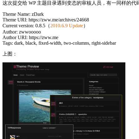
这次提交给 WP 主题目录遇到变态的审核人员，有一同样的代
Theme Name: zDark
Theme URI: https://zww.me/archives/24668
Current version: 0.8.5（
2010.6.9 Update
）
Author: zwwooooo
Author URI: https://zww.me
Tags: dark, black, fixed-width, two-columns, right-sidebar
上图：