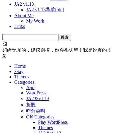
JA2 v1.13
JA2 v1.13导航[old]
About Me
My Work
Links
搜
索：
囧
超级无聊的，建议别按，你会很失望！我是说真的！
X
Home
zSay
Themes
Categories
App
WordPress
JA2＆v1.13
折腾
咋分类啊
Old Categories
Play WordPress
Themes