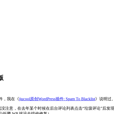
正版
个小插件，我在《
jiucool原创WordPress插件: Spam To Blacklist
》说明过
开始失效我没注意，在去年某个时候在后台评论列表点击“垃圾评论”
很少折腾 WP 就没去找他修复）。