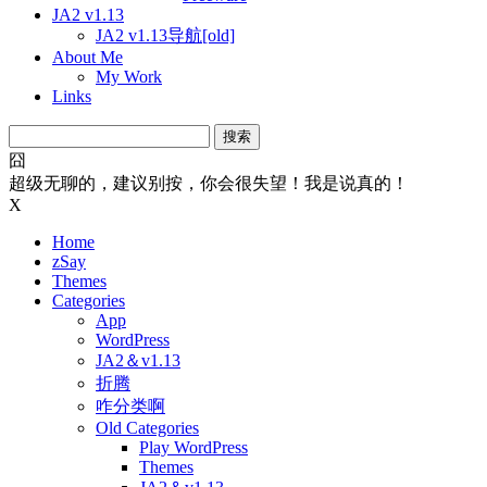
JA2 v1.13
JA2 v1.13导航[old]
About Me
My Work
Links
搜
索：
囧
超级无聊的，建议别按，你会很失望！我是说真的！
X
Home
zSay
Themes
Categories
App
WordPress
JA2＆v1.13
折腾
咋分类啊
Old Categories
Play WordPress
Themes