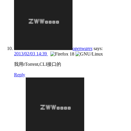
openwares
says:
2013/02/03 14:39
我用rTorrent,CLI接口的
Reply