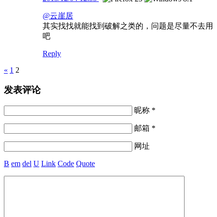
@云崖居
其实找找就能找到破解之类的，问题是尽量不去用
吧
Reply
Pages
«
1
2
发表评论
昵称 *
邮箱 *
网址
B
em
del
U
Link
Code
Quote