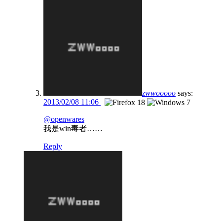
zwwooooo
says:
2013/02/08 11:06
@openwares
我是win毒者……
Reply