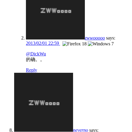
zwwooooo
says:
2013/02/01 22:59
@DickWu
的确。。
Reply
neverno
says: