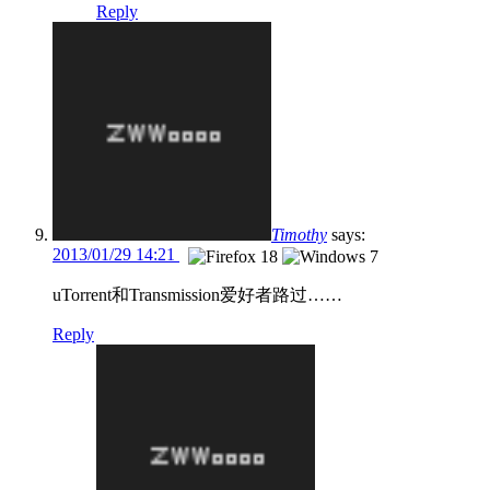
Reply
Timothy
says:
2013/01/29 14:21
uTorrent和Transmission爱好者路过……
Reply