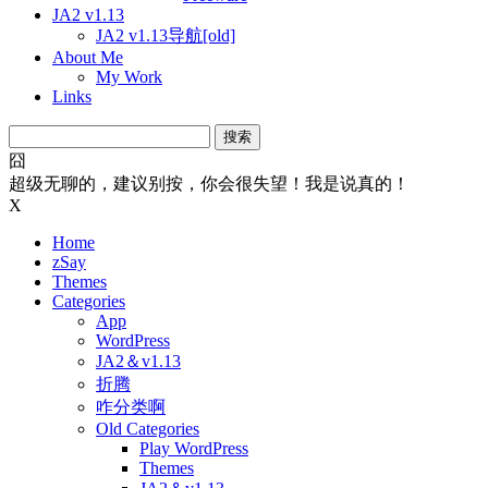
JA2 v1.13
JA2 v1.13导航[old]
About Me
My Work
Links
搜
索：
囧
超级无聊的，建议别按，你会很失望！我是说真的！
X
Home
zSay
Themes
Categories
App
WordPress
JA2＆v1.13
折腾
咋分类啊
Old Categories
Play WordPress
Themes