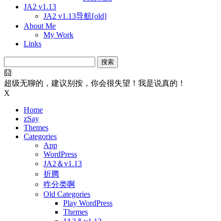
JA2 v1.13
JA2 v1.13导航[old]
About Me
My Work
Links
搜
索：
囧
超级无聊的，建议别按，你会很失望！我是说真的！
X
Home
zSay
Themes
Categories
App
WordPress
JA2＆v1.13
折腾
咋分类啊
Old Categories
Play WordPress
Themes