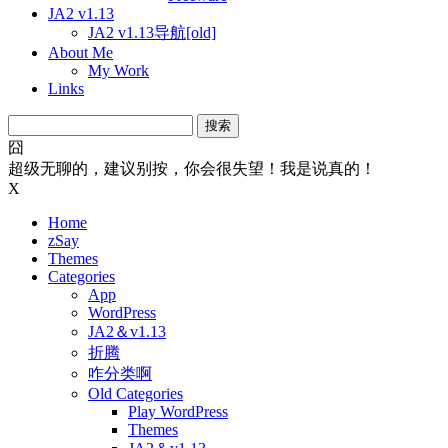
JA2 v1.13
JA2 v1.13导航[old]
About Me
My Work
Links
搜
索：
囧
超级无聊的，建议别按，你会很失望！我是说真的！
X
Home
zSay
Themes
Categories
App
WordPress
JA2＆v1.13
折腾
咋分类啊
Old Categories
Play WordPress
Themes