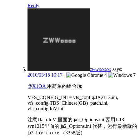
Reply
zwwooooo
says:
2010/03/15 19:17
@X1OA
用简单的组合玩
VFS_CONFIG_INI = vfs_config.JA2113.ini,
vfs_config.TBS_Chinese(GB)_patch.ini,
vfs_config.IoV.ini
注意Data-IoV 里面的 ja2_Options.ini 要用1.13
svn1215里面的 ja2_Options.ini 代替，运行最新版的
ja2_IoV_cn.exe （3358版）