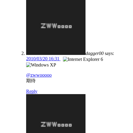
dagger00
says:
2010/03/20 16:31
@zwwooooo
期待
Reply