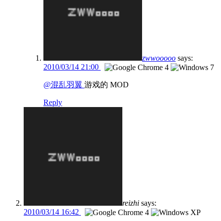
zwwooooo
says:
2010/03/14 21:00
@混乱羽翼
游戏的 MOD
Reply
reizhi
says:
2010/03/14 16:42