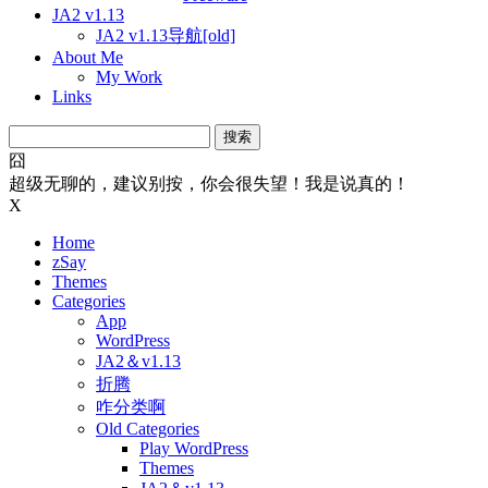
JA2 v1.13
JA2 v1.13导航[old]
About Me
My Work
Links
搜
索：
囧
超级无聊的，建议别按，你会很失望！我是说真的！
X
Home
zSay
Themes
Categories
App
WordPress
JA2＆v1.13
折腾
咋分类啊
Old Categories
Play WordPress
Themes