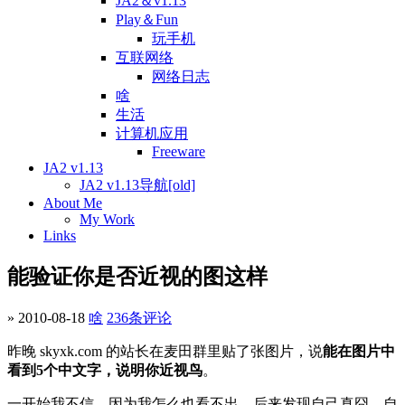
JA2＆v1.13
Play＆Fun
玩手机
互联网络
网络日志
啥
生活
计算机应用
Freeware
JA2 v1.13
JA2 v1.13导航[old]
About Me
My Work
Links
能验证你是否近视的图这样
» 2010-08-18
啥
236条评论
昨晚 skyxk.com 的站长在麦田群里贴了张图片，说
能在图片中
看到5个中文字，说明你近视鸟
。
一开始我不信，因为我怎么也看不出，后来发现自己真囧，自