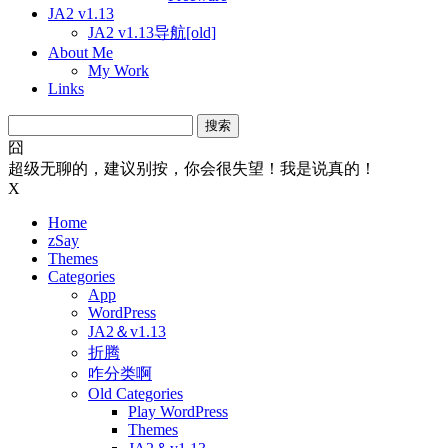
JA2 v1.13
JA2 v1.13导航[old]
About Me
My Work
Links
搜
索：
囧
超级无聊的，建议别按，你会很失望！我是说真的！
X
Home
zSay
Themes
Categories
App
WordPress
JA2＆v1.13
折腾
咋分类啊
Old Categories
Play WordPress
Themes