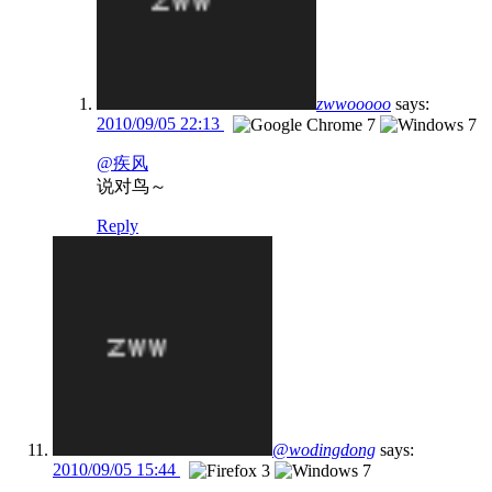
zwwooooo
says:
2010/09/05 22:13
@疾风
说对鸟～
Reply
@wodingdong
says:
2010/09/05 15:44