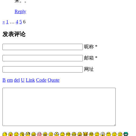
来。。
Reply
Pages
«
1
…
4
5
6
发表评论
昵称 *
邮箱 *
网址
B
em
del
U
Link
Code
Quote