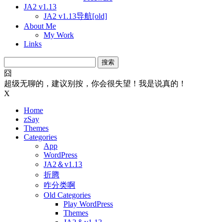
JA2 v1.13
JA2 v1.13导航[old]
About Me
My Work
Links
搜
索：
囧
超级无聊的，建议别按，你会很失望！我是说真的！
X
Home
zSay
Themes
Categories
App
WordPress
JA2＆v1.13
折腾
咋分类啊
Old Categories
Play WordPress
Themes