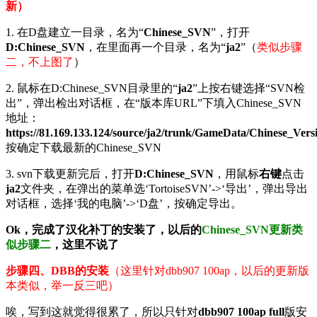
新）
1. 在D盘建立一目录，名为“
Chinese_SVN
”，打开
D:Chinese_SVN
，在里面再一个目录，名为“
ja2
”（
类似步骤
二，不上图了
）
2. 鼠标在D:Chinese_SVN目录里的“
ja2
”上按右键选择“SVN检
出”，弹出检出对话框，在“版本库URL”下填入Chinese_SVN
地址：
https://81.169.133.124/source/ja2/trunk/GameData/Chinese_Vers
按确定下载最新的Chinese_SVN
3. svn下载更新完后，打开
D:Chinese_SVN
，用鼠标
右键
点击
ja2
文件夹，在弹出的菜单选‘TortoiseSVN’->‘导出’，弹出导出
对话框，选择‘我的电脑’->‘D盘’，按确定导出。
Ok，完成了汉化补丁的安装了，以后的
Chinese_SVN更新类
似步骤二
，这里不说了
步骤四、DBB的安装
（这里针对dbb907 100ap，以后的更新版
本类似，举一反三吧）
唉，写到这就觉得很累了，所以只针对
dbb907 100ap full
版安