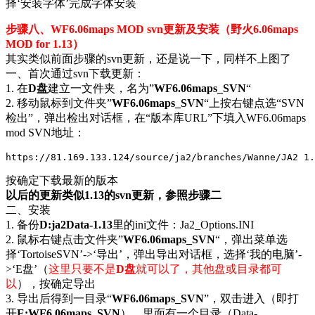
择‘安装字体’完成字体安装
步骤八、WF6.06maps MOD svn更新及安装（野火6.06maps
MOD for 1.13）
其实类似前面步骤的svn更新，还是说一下，同样不上图了
一、首次通过svn下载更新：
1. 在
D盘
建立一文件夹，名为”
WF6.06maps_SVN
“
2. 移动鼠标到文件夹”
WF6.06maps_SVN
“上按右键点选“SVN
检出”，弹出检出对话框，在“版本库URL”下填入WF6.06maps
mod SVN地址：
https://81.169.133.124/source/ja2/branches/Wanne/JA2 1.
按确定下载最新的版本
以后的更新类似1.13的svn更新，参照步骤二
二、安装
1. 备份
D:ja2Data-1.13
里的ini文件：Ja2_Options.INI
2. 鼠标右键点击文件夹”
WF6.06maps_SVN
“，弹出菜单选
择‘TortoiseSVN’->‘导出’，弹出导出对话框，选择‘我的电脑’-
>‘E盘’（
这里只要不是
D盘
就可以了，其他盘或目录都可
以
），按确定导出
3. 导出后得到一目录“
WF6.06maps_SVN
”，双击进入（即打
开
E:WF6.06maps_SVN
），里面有一个目录（Data-