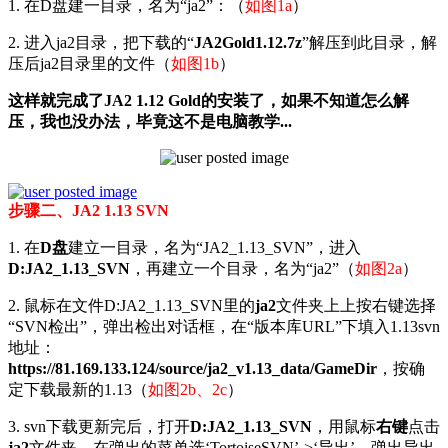
1. 在D盘建一目录，名为“ja2”：（
如图1a
）
2. 进入ja2目录，把下载的“
JA2Gold1.12.7z
”解压到此目录，解
压后ja2目录里的文件（
如图1b
）
这样就完成了JA2 1.12 Gold的安装了，如果不知道怎么解
压，我也没办法，毕竟这不是电脑教学...
步骤二、JA2 1.13 SVN
1. 在
D盘
建立一目录，名为“JA2_1.13_SVN”，进入
D:JA2_1.13_SVN
，再建立一个目录，名为“ja2”（
如图2a
）
2. 鼠标在文件D:JA2_1.13_SVN里的
ja2
文件夹上上按右键选择
“SVN检出”，弹出检出对话框，在“版本库URL”下填入1.13svn
地址：
https://81.169.133.124/source/ja2_v1.13_data/GameDir
，按确
定下载最新的1.13（
如图2b、2c
）
3. svn下载更新完后，打开
D:JA2_1.13_SVN
，用鼠标
右键
点击
ja2
文件夹，在弹出的菜单选‘TortoiseSVN’->‘导出’，弹出导出