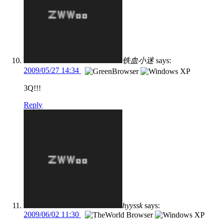
铁血小迷
says:
2009/05/27 14:34
3Q!!!
Reply
hyyssk
says:
2009/06/02 11:30