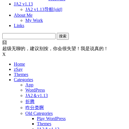
JA2 v1.13
JA2 v1.13导航[old]
About Me
My Work
Links
搜
索：
囧
超级无聊的，建议别按，你会很失望！我是说真的！
X
Home
zSay
Themes
Categories
App
WordPress
JA2＆v1.13
折腾
咋分类啊
Old Categories
Play WordPress
Themes