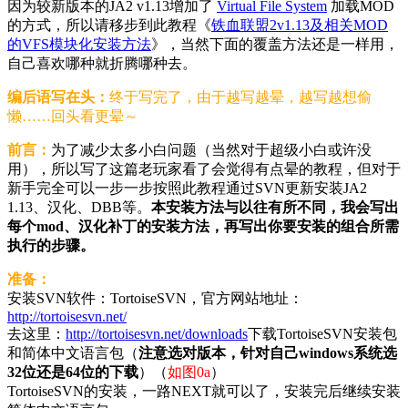
因为较新版本的JA2 v1.13增加了
Virtual File System
加载MOD
的方式，所以请移步到此教程《
铁血联盟2v1.13及相关MOD
的VFS模块化安装方法
》，当然下面的覆盖方法还是一样用，
自己喜欢哪种就折腾哪种去。
编后语写在头：
终于写完了，由于越写越晕，越写越想偷
懒……回头看更晕～
前言：
为了减少太多小白问题（当然对于超级小白或许没
用），所以写了这篇老玩家看了会觉得有点晕的教程，但对于
新手完全可以一步一步按照此教程通过SVN更新安装JA2
1.13、汉化、DBB等。
本安装方法与以往有所不同，我会写出
每个mod、汉化补丁的安装方法，再写出你要安装的组合所需
执行的步骤。
准备：
安装SVN软件：TortoiseSVN，官方网站地址：
http://tortoisesvn.net/
去这里：
http://tortoisesvn.net/downloads
下载TortoiseSVN安装包
和简体中文语言包（
注意选对版本，针对自己windows系统选
32位还是64位的下载
）（
如图0a
）
TortoiseSVN的安装，一路NEXT就可以了，安装完后继续安装