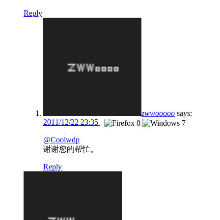
Reply
zwwooooo
says:
2011/12/22 23:35
@Coolwdp
谢谢您的帮忙。
Reply