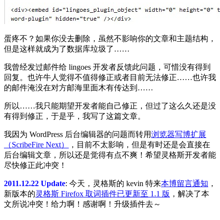
蛋疼不？如果你没去删除，虽然不影响你的文章和主题结构，
但是这样就成为了数据库垃圾了……
我曾经发过邮件给 lingoes 开发者反馈此问题，可惜没有得到
回复。也许牛人觉得不值得修正或者目前无法修正……也许我
的邮件淹没在对方邮海里面木有传达到……
所以……我只能期望开发者能自己修正，但过了这么久还是没
有得到修正，于是乎，我写了这篇文章。
我因为 WordPress 后台编辑器的问题而转用
浏览器写博扩展
（ScribeFire Next）
，目前不太影响，但是有时还是会直接在
后台编辑文章，所以还是觉得有点不爽！希望灵格斯开发者能
尽快修正此冲突！
2011.12.22 Update
: 今天，灵格斯的 kevin 特来
本博留言通知
，
新版本的
灵格斯 Firefox 取词插件已更新至 1.1 版
，解决了本
文所说冲突！给力啊！感谢啊！升级插件去～