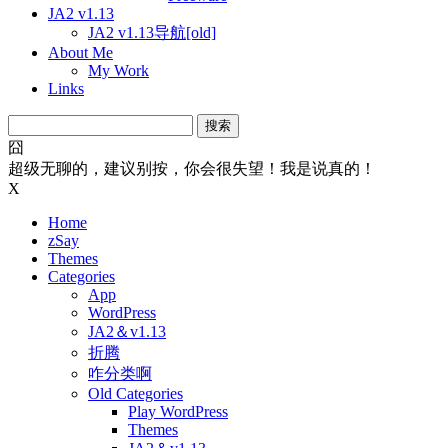
JA2 v1.13
JA2 v1.13导航[old]
About Me
My Work
Links
搜
索：
囧
超级无聊的，建议别按，你会很失望！我是说真的！
X
Home
zSay
Themes
Categories
App
WordPress
JA2＆v1.13
折腾
咋分类啊
Old Categories
Play WordPress
Themes