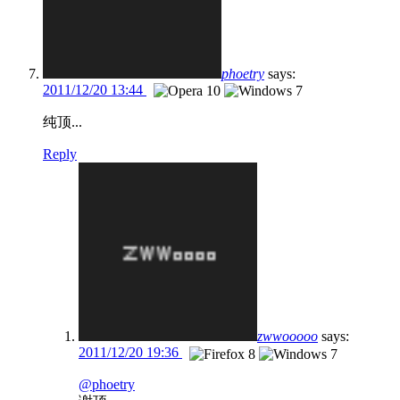
phoetry
says:
2011/12/20 13:44
纯顶...
Reply
zwwooooo
says:
2011/12/20 19:36
@phoetry