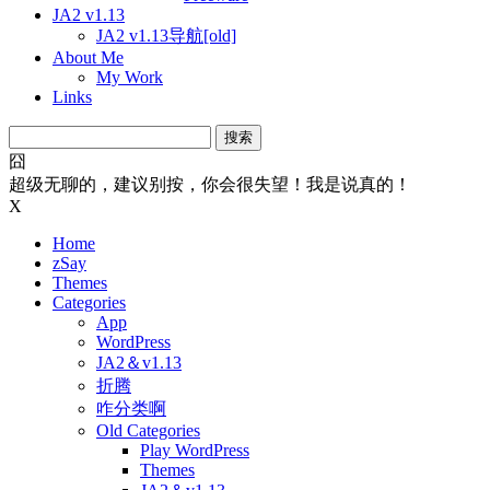
JA2 v1.13
JA2 v1.13导航[old]
About Me
My Work
Links
搜
索：
囧
超级无聊的，建议别按，你会很失望！我是说真的！
X
Home
zSay
Themes
Categories
App
WordPress
JA2＆v1.13
折腾
咋分类啊
Old Categories
Play WordPress
Themes