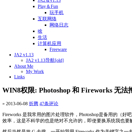
JA2＆v1.13
Play＆Fun
玩手机
互联网络
网络日志
啥
生活
计算机应用
Freeware
JA2 v1.13
JA2 v1.13导航[old]
About Me
My Work
Links
WIN8权限: Photoshop 和 Firework
» 2013-06-08
折腾
47条评论
Fireworks 是我常用的图片处理软件，Photoshop是备用的（好
效率，这是不科学的也是绝对不允许的，即使要换系统我也要
然后当然是放 G 去搜，一开始我用 Fireworks 作为关键字之一去