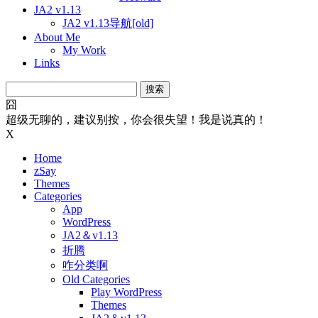
JA2 v1.13
JA2 v1.13导航[old]
About Me
My Work
Links
搜
索：
囧
超级无聊的，建议别按，你会很失望！我是说真的！
X
Home
zSay
Themes
Categories
App
WordPress
JA2＆v1.13
折腾
咋分类啊
Old Categories
Play WordPress
Themes