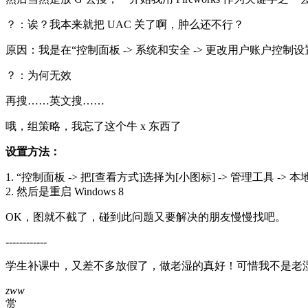
？：诶？我本来就把 UAC 关了啊，肿么还不行？
原因：我是在“控制面板 -> 系统和安全 -> 更改用户账户控制
？：为何无效
再搜……英文搜……
哦，组策略，我忘了这个牛 x 东西了
设置方法：
1. “控制面板 -> 把[查看方式]选择为[小图标] -> 管理工具 -
2. 然后是重启 Windows 8
OK，图就不截了，碰到此问题又要解决的朋友慢慢找吧。
------------
学生补课中，又差不多放假了，做老湿的真好！可惜我不是老
zww
赏