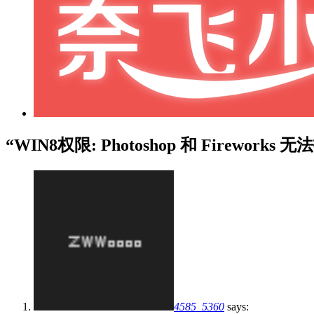
“WIN8权限: Photoshop 和 Firewo
4585_5360
says: