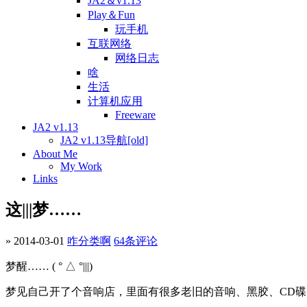
JA2＆v1.13
Play＆Fun
玩手机
互联网络
网络日志
啥
生活
计算机应用
Freeware
JA2 v1.13
JA2 v1.13导航[old]
About Me
My Work
Links
这|||梦……
» 2014-03-01
咋分类啊
64条评论
梦醒…… ( ° △ °|||)
梦见自己开了个音响店，里面有很多老旧的音响、黑胶、CD碟