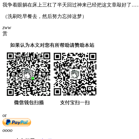
我争着眼躺在床上三杠了半天回过神来已经把这文章敲好了…
（洗刷吃早餐去，然后努力忘掉这梦）
zww
赏
or
oooo