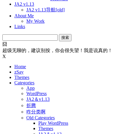
JA2 v1.13
JA2 v1.13导航[old]
About Me
My Work
Links
搜
索：
囧
超级无聊的，建议别按，你会很失望！我是说真的！
X
Home
zSay
Themes
Categories
App
WordPress
JA2＆v1.13
折腾
咋分类啊
Old Categories
Play WordPress
Themes