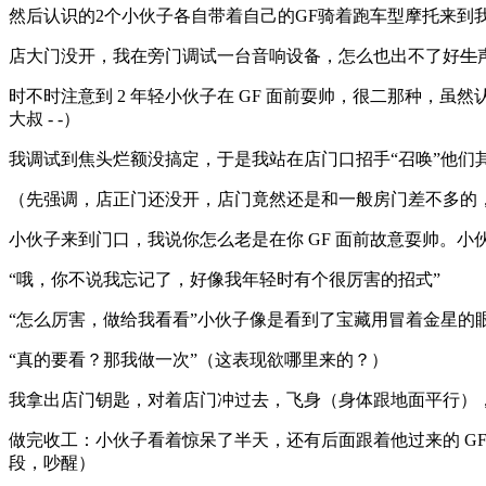
然后认识的2个小伙子各自带着自己的GF骑着跑车型摩托来到
店大门没开，我在旁门调试一台音响设备，怎么也出不了好
生
时不时注意到 2 年轻小伙子在 GF 面前耍帅，很二那种，
大叔 - -）
我调试到焦头烂额没搞定，于是我站在店门口招手“召唤”他们
（先强调，店正门还没开，店门竟然还是和一般房门差不多的
小伙子来到门口，我说你怎么老是在你 GF 面前故意耍帅。小
“哦，你不说我忘记了，好像我年轻时有个很厉害的招式”
“怎么厉害，做给我看看”小伙子像是看到了宝藏用冒着金星的
“真的要看？那我做一次”（这表现欲哪里来的？）
我拿出店门钥匙，对着店门冲过去，飞身（身体跟地面平行）
做完收工：小伙子看着惊呆了半天，还有后面跟着他过来的 G
段，吵醒）