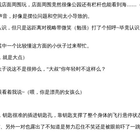
我店面周围玩，店面周围竟然很像公园还有栏杆也能看到海……
声音，好像是摆位问题和空间太小导致的。
虽然认识，但只是远距离对视略带微笑（勉强）打了个招呼~毕竟
其中一个比较懂这方面的小伙子过来帮忙。
，就是大点）
伙子说这不是很帅么，“大叔”你年轻时不这样么？
眼看着我说~（喂，你是漂亮的女孩么）
，钥匙很准的插进钥匙孔，靠钥匙支撑了整个身体的飞行悬停状态
F、另外一对也露出了不知道是努力忍住不笑还是被眼前吓了一