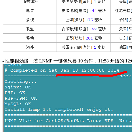
- 性能很劲爆，装 LNMP 一键包只要 10 分钟，11:58 开始的 1