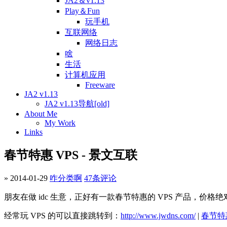
JA2＆v1.13
Play＆Fun
玩手机
互联网络
网络日志
啥
生活
计算机应用
Freeware
JA2 v1.13
JA2 v1.13导航[old]
About Me
My Work
Links
春节特惠 VPS - 景文互联
» 2014-01-29
咋分类啊
47条评论
朋友在做 idc 生意，正好有一款春节特惠的 VPS 产品，价
经常玩 VPS 的可以直接跳转到：
http://www.jwdns.com/
|
春节特