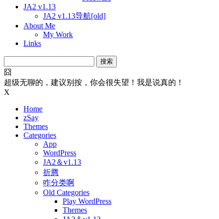
JA2 v1.13
JA2 v1.13导航[old]
About Me
My Work
Links
搜
索：
囧
超级无聊的，建议别按，你会很失望！我是说真的！
X
Home
zSay
Themes
Categories
App
WordPress
JA2＆v1.13
折腾
咋分类啊
Old Categories
Play WordPress
Themes