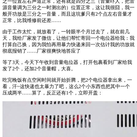
之一位置左右声道正常，还有就是四分之三（音量吓人，把音
源音量调为三分之一时测出的）位置正常，这让我很囧，我一
般开功放是三分之一音量，而且这坑爹只有2个点左右音量才
正常，比我维修前还差……
由于工作太忙，就放着了，一转眼半个月过去了，就在前几
天，我给厂家发了微信，让他们帮忙寄回一个电位器给我：我
打算自己换，因为我怕再用暴力快递来回一次估计我的功放就
彻底报销了……厂家很爽快地答应了
等了3天，今天下午收到音量电位器，打开包裹看到厂家给我
发了2个，还加2个音量帽，大喜。
吃完晚饭有点空闲时间就开始折腾，把2个电位器拿出来，一
看，汗~这快递也太暴力了吧，这么2个小东西也把其中一个
压成两半……算了，反正还有1个，立即开盖：