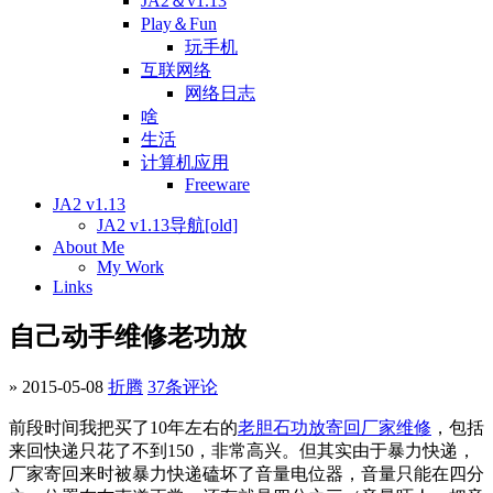
JA2＆v1.13
Play＆Fun
玩手机
互联网络
网络日志
啥
生活
计算机应用
Freeware
JA2 v1.13
JA2 v1.13导航[old]
About Me
My Work
Links
自己动手维修老功放
» 2015-05-08
折腾
37条评论
前段时间我把买了10年左右的
老胆石功放寄回厂家维修
，包括
来回快递只花了不到150，非常高兴。但其实由于暴力快递，
厂家寄回来时被暴力快递磕坏了音量电位器，音量只能在四分