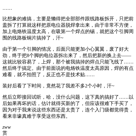
……
比想象的难搞，主要是懒得把全部部件跟线路板拆开，只把前
盖拆了打算就这样把原电位器脱焊拿出来，由于非常不方便，
加上电烙铁温度太高，在吸第一个焊点的锡，就把这个引脚周
围的线路板铜片搞掉了，汗~
由于第一个引脚的情况，后面只能更加小心翼翼，废了好大
劲，终于把8个脚的电位器拆出来了，然后把新的换上去——
这就比较容易了，上焊，那个被我搞掉的焊点只能飞线了……
然后终于搞定。由于前面说的电烙铁温度太高原因，焊的有点
难看，就不拍照了，反正也不是技术贴……
装好后看了下时间，竟然花了我差不多2个小时，汗~
然后立即接回试听，哈，没什么问题，这下真的搞好了……以
后如果再坏的话，估计就得买新的了，但应该很难下手买了，
因为对于我来说这些东西还是太贵了，连个入门级都觉得贵，
看来非壕真难于享受这些东西。
zww
赏