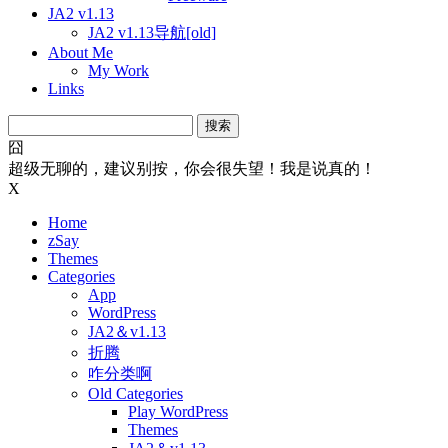
JA2 v1.13
JA2 v1.13导航[old]
About Me
My Work
Links
搜
索：
囧
超级无聊的，建议别按，你会很失望！我是说真的！
X
Home
zSay
Themes
Categories
App
WordPress
JA2＆v1.13
折腾
咋分类啊
Old Categories
Play WordPress
Themes