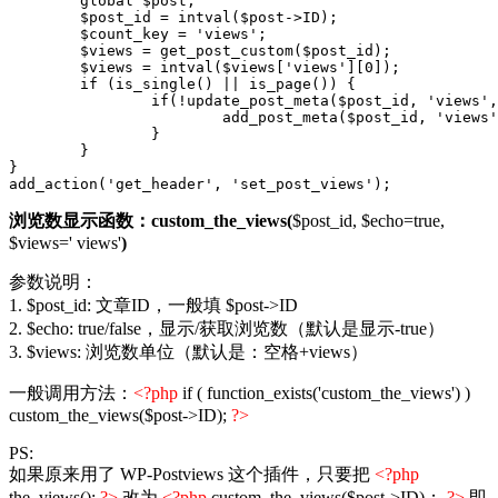
	global $post;

	$post_id = intval($post->ID);

	$count_key = 'views';

	$views = get_post_custom($post_id);

	$views = intval($views['views'][0]);

	if (is_single() || is_page()) {

		if(!update_post_meta($post_id, 'views', ($views + 1))) {

			add_post_meta($post_id, 'views', 1, true);

		}

	}

}

add_action('get_header', 'set_post_views');
浏览数显示函数：custom_the_views(
$post_id, $echo=true,
$views=' views'
)
参数说明：
1. $post_id: 文章ID，一般填 $post->ID
2. $echo: true/false，显示/获取浏览数（默认是显示-true）
3. $views: 浏览数单位（默认是：空格+views）
一般调用方法：
<?php
if ( function_exists('custom_the_views') )
custom_the_views($post->ID);
?>
PS:
如果原来用了 WP-Postviews 这个插件，只要把
<?php
the_views();
?>
改为
<?php
custom_the_views($post->ID)；
?>
即