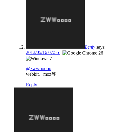
Leniy
says:
2013/05/16 07:55
@zwwooooo
webkit、moz等
Reply