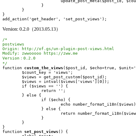
			update_post_meta($post_id, $count_key, $count + 1);

		}

	}

}

add_action('get_header', 'set_post_views');
Version: 0.2.0（2013.05.13）
/*

postviews

Origin: http://of.gs/un-plugin-post-views.html

Modify: zwwooooo https://zww.me

Version：0.2.0

*/
function 
custom_the_views
($post_id, $echo=true, $unit='
	$count_key = 'views';

	$views = get_post_custom($post_id);

	$views = intval($views['views'][0]);

	if ($views == '') {

		return '';

	} else {

		if ($echo) {

			echo number_format_i18n($views) . $unit;

		} else {

			return number_format_i18n($views) . $unit;

		}

	}

}

function 
set_post_views
() {
