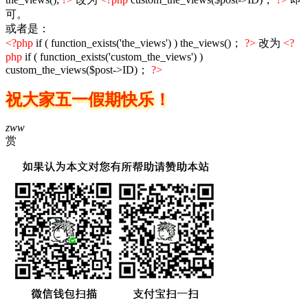
可。
或者是：
<?php
if ( function_exists('the_views') ) the_views()；
?>
改为
<?
php
if ( function_exists('custom_the_views') )
custom_the_views($post->ID)；
?>
祝大家五一假期快乐！
zww
赏