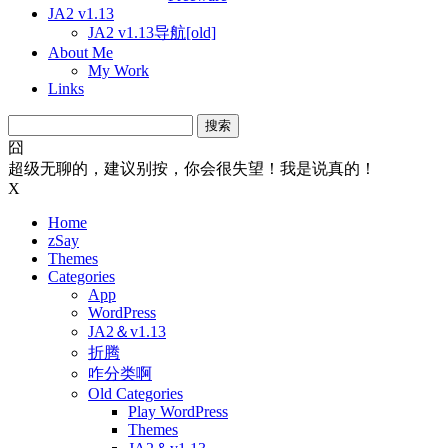
JA2 v1.13
JA2 v1.13导航[old]
About Me
My Work
Links
搜
索：
囧
超级无聊的，建议别按，你会很失望！我是说真的！
X
Home
zSay
Themes
Categories
App
WordPress
JA2＆v1.13
折腾
咋分类啊
Old Categories
Play WordPress
Themes