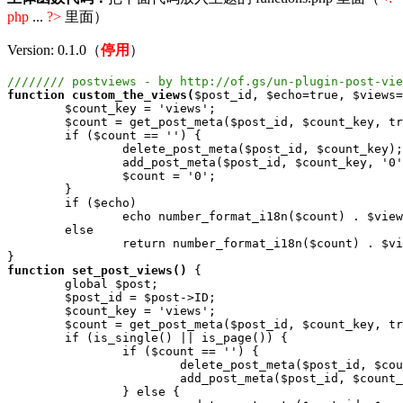
php
...
?>
里面）
Version: 0.1.0（
停用
）
//////// postviews - by http://of.gs/un-plugin-post-vie
function custom_the_views(
$post_id, $echo=true, $views=
	$count_key = 'views';

	$count = get_post_meta($post_id, $count_key, true);

	if ($count == '') {

		delete_post_meta($post_id, $count_key);

		add_post_meta($post_id, $count_key, '0');

		$count = '0';

	}

	if ($echo)

		echo number_format_i18n($count) . $views;

	else

		return number_format_i18n($count) . $views;

function set_post_views()
 {

	global $post;

	$post_id = $post->ID;

	$count_key = 'views';

	$count = get_post_meta($post_id, $count_key, true);

	if (is_single() || is_page()) {

		if ($count == '') {

			delete_post_meta($post_id, $count_key);

			add_post_meta($post_id, $count_key, '0');

		} else {
