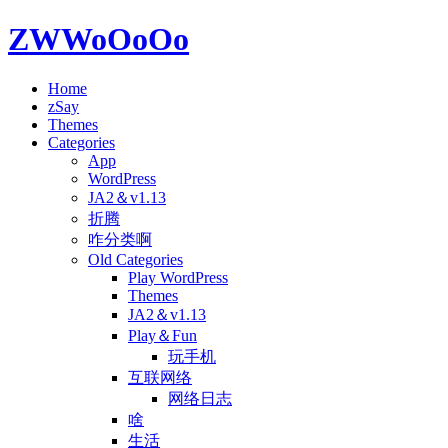
ZWWoOoOo
Home
zSay
Themes
Categories
App
WordPress
JA2＆v1.13
折腾
咋分类啊
Old Categories
Play WordPress
Themes
JA2＆v1.13
Play＆Fun
玩手机
互联网络
网络日志
啥
生活