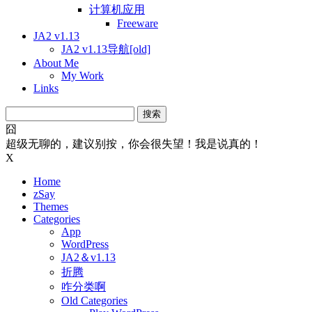
计算机应用
Freeware
JA2 v1.13
JA2 v1.13导航[old]
About Me
My Work
Links
搜
索：
囧
超级无聊的，建议别按，你会很失望！我是说真的！
X
Home
zSay
Themes
Categories
App
WordPress
JA2＆v1.13
折腾
咋分类啊
Old Categories