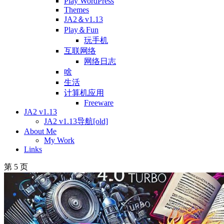
Play WordPress
Themes
JA2＆v1.13
Play＆Fun
玩手机
互联网络
网络日志
啥
生活
计算机应用
Freeware
JA2 v1.13
JA2 v1.13导航[old]
About Me
My Work
Links
第 5 页