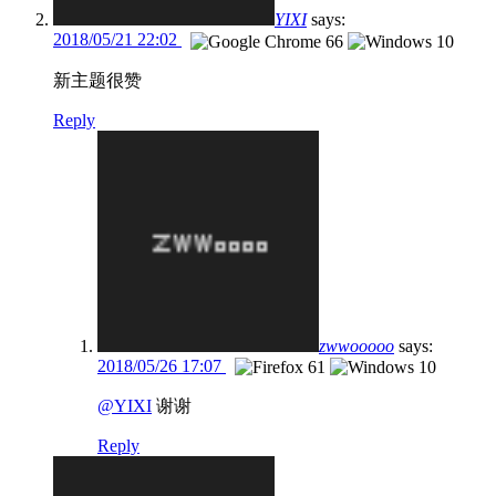
YIXI
says:
2018/05/21 22:02
新主题很赞
Reply
zwwooooo
says:
2018/05/26 17:07
@YIXI
谢谢
Reply