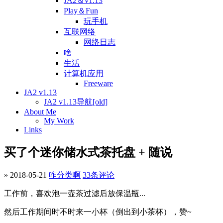
JA2＆v1.13
Play＆Fun
玩手机
互联网络
网络日志
啥
生活
计算机应用
Freeware
JA2 v1.13
JA2 v1.13导航[old]
About Me
My Work
Links
买了个迷你储水式茶托盘 + 随说
» 2018-05-21
咋分类啊
33条评论
工作前，喜欢泡一壶茶过滤后放保温瓶...
然后工作期间时不时来一小杯（倒出到小茶杯），赞~