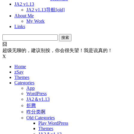
JA2 v1.13
JA2 v1.13导航[old]
About Me
My Work
Links
搜
索：
囧
超级无聊的，建议别按，你会很失望！我是说真的！
X
Home
zSay
Themes
Categories
App
WordPress
JA2＆v1.13
折腾
咋分类啊
Old Categories
Play WordPress
Themes