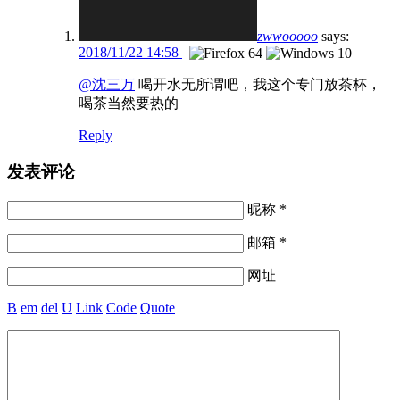
zwwooooo
says:
2018/11/22 14:58
@沈三万
喝开水无所谓吧，我这个专门放茶杯，
喝茶当然要热的
Reply
发表评论
昵称 *
邮箱 *
网址
B
em
del
U
Link
Code
Quote