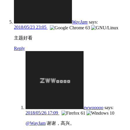
WayJam
says:
2018/05/23 23:05
主题好看
Reply
zwwooooo
says:
2018/05/26 17:09
@WayJam
谢谢，高兴。