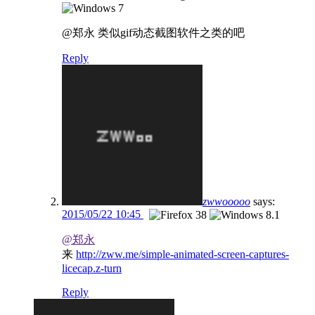
@郑永
类似gif动态截图软件之类的吧
Reply
zwwooooo
says:
2015/05/22 10:45
@郑永
来
http://zww.me/simple-animated-screen-captures-
licecap.z-turn
Reply