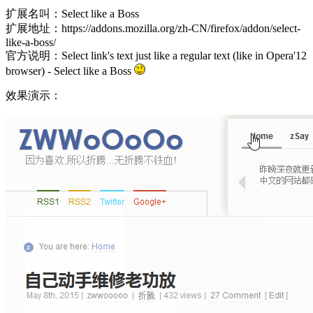
扩展名叫：Select like a Boss
扩展地址：https://addons.mozilla.org/zh-CN/firefox/addon/select-
like-a-boss/
官方说明：Select link's text just like a regular text (like in Opera'12
browser) - Select like a Boss
效果演示：