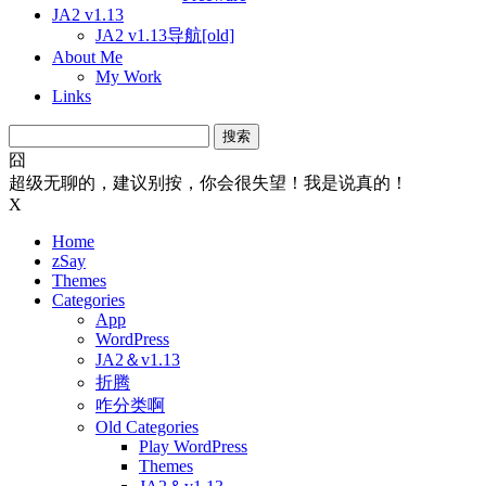
JA2 v1.13
JA2 v1.13导航[old]
About Me
My Work
Links
搜
索：
囧
超级无聊的，建议别按，你会很失望！我是说真的！
X
Home
zSay
Themes
Categories
App
WordPress
JA2＆v1.13
折腾
咋分类啊
Old Categories
Play WordPress
Themes