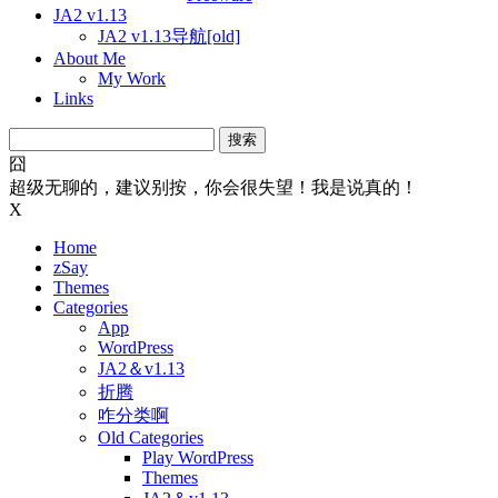
JA2 v1.13
JA2 v1.13导航[old]
About Me
My Work
Links
搜
索：
囧
超级无聊的，建议别按，你会很失望！我是说真的！
X
Home
zSay
Themes
Categories
App
WordPress
JA2＆v1.13
折腾
咋分类啊
Old Categories
Play WordPress
Themes