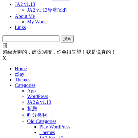
JA2 v1.13
JA2 v1.13导航[old]
About Me
My Work
Links
搜
索：
囧
超级无聊的，建议别按，你会很失望！我是说真的！
X
Home
zSay
Themes
Categories
App
WordPress
JA2＆v1.13
折腾
咋分类啊
Old Categories
Play WordPress
Themes