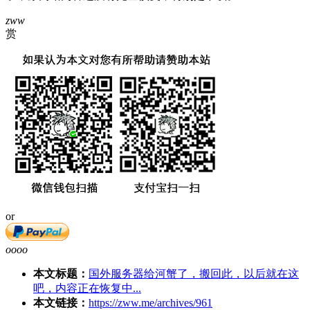
zww
赏
or
oooo
本文标题：
国外服务器给河蟹了，搬回此，以后就在这
吧，内容正在恢复中...
本文链接：
https://zww.me/archives/961