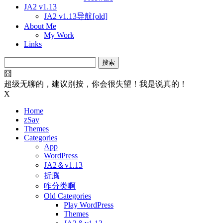
JA2 v1.13
JA2 v1.13导航[old]
About Me
My Work
Links
搜
索：
囧
超级无聊的，建议别按，你会很失望！我是说真的！
X
Home
zSay
Themes
Categories
App
WordPress
JA2＆v1.13
折腾
咋分类啊
Old Categories
Play WordPress
Themes