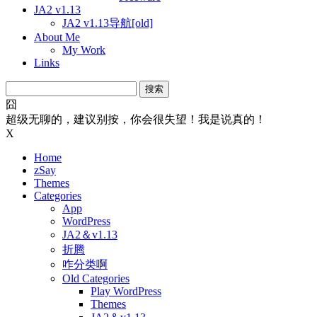
JA2 v1.13
JA2 v1.13导航[old]
About Me
My Work
Links
搜
索：
囧
超级无聊的，建议别按，你会很失望！我是说真的！
X
Home
zSay
Themes
Categories
App
WordPress
JA2＆v1.13
折腾
咋分类啊
Old Categories
Play WordPress
Themes