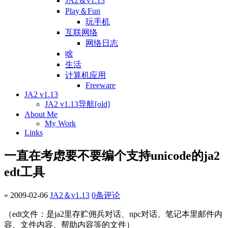
JA2＆v1.13
Play＆Fun
玩手机
互联网络
网络日志
啥
生活
计算机应用
Freeware
JA2 v1.13
JA2 v1.13导航[old]
About Me
My Work
Links
一直在考虑要不要编个支持unicode的ja2
edt工具
» 2009-02-06
JA2＆v1.13
0条评论
（edt文件：是ja2里存贮佣兵对话、npc对话、笔记本里邮件内
容、文件内容、帮助内容等的文件）