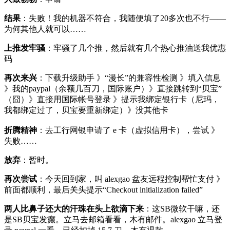
结果
：失败！我的机器不符合，我随便填了20多次也不行——
为何其他人就可以……
上推发牢骚
：牢骚了几个推，然后就有几个热心推油送我优惠
码
再次来兴
：下载升级助手 》“漫长”的兼容性检测 》填入信息
》我的paypal（余额几百刀，国际账户）》直接跳转到“贝宝”
（囧）》直接用国际帐号登录 》提示我绑定银行卡（尼玛，
我都绑定过了，贝宝要重新绑定）》没其他卡
折腾精神
：去工行网银申请了 e 卡（虚拟信用卡），尝试 》
失败……
放弃
：暂时。
再次尝试
：今天回到家，叫 alexgao 盆友远程控制帮忙支付 》
前面都顺利，最后关头提示“Checkout initialization failed”
两人比鼻子还大的汗珠在头上欲滴下来
：这SB微软干嘛，还
是SB贝宝发癫。立马去邮箱看看，木有邮件。alexgao 立马登