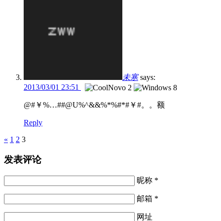
未寒
says:
2013/03/01 23:51
@#￥%…##@U%^&&%*%#*#￥#。。额
Reply
Pages
«
1
2
3
发表评论
昵称 *
邮箱 *
网址