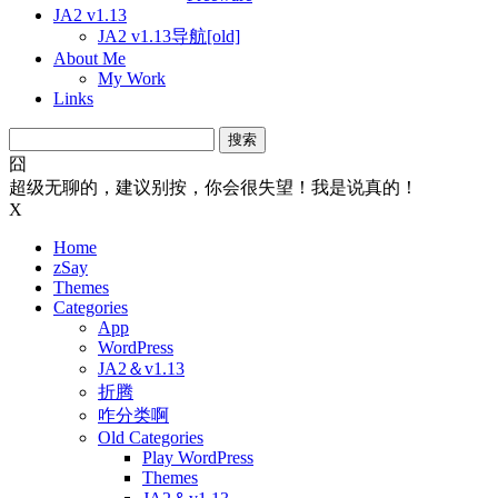
JA2 v1.13
JA2 v1.13导航[old]
About Me
My Work
Links
搜
索：
囧
超级无聊的，建议别按，你会很失望！我是说真的！
X
Home
zSay
Themes
Categories
App
WordPress
JA2＆v1.13
折腾
咋分类啊
Old Categories
Play WordPress
Themes