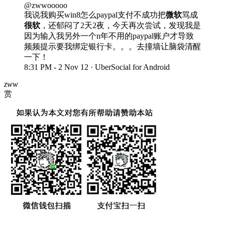
@zwwooooo
我说我购买win8怎么paypal支付不成功把
微软
骂成
很软
，还郁闷了2天2夜，今天再次尝试，发现我是
因为输入我另外一个n年不用的paypal账户才导致
频频提示要我绑定银行卡。。。去撞墙让脑袋清醒
一下！
8:31 PM - 2 Nov 12 · UberSocial for Android
zww
赏