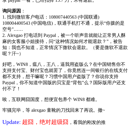
录 paypal 一看，已经扣掉 15.7 刀，木有退款。
询问原因
：
1. 找到微软客户电话：108007440563 (中国联通)
108004400543 (中国电信)，联通手机打不通，提示“你拨的是
空号”……
2. Alexgao 打电话到 Paypal，被一个听声音就能让正常男人酥
麻的女客服小姐接待，问“这种情况如何才能退款？”，被告
知：我也不知道，正常情况下微软会退款。（要是微软不退款
呢？汗~）
好吧，WIN8，瘟八，王八，逼我用盗版么？在中国销售你不
支持支付宝、财付宝也就罢了，你竟然连一间银行的在线支付
都不支持，想干嘛呢？习惯中国用户盗版了？你说你支持
Paypal，你不知道中国版的贝宝是“背包”么？国际版用户还支
付不了！
唉，互联网囧国度，想便宜包养个 WIN8 都难。
牢骚完毕，等 alexgao 童靴的刀找回来了再说。撤~
Update:
超囧，绝对超级囧
，看我的刚发的推