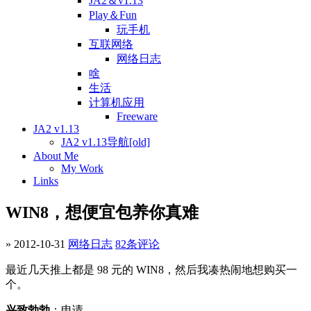
JA2＆v1.13
Play＆Fun
玩手机
互联网络
网络日志
啥
生活
计算机应用
Freeware
JA2 v1.13
JA2 v1.13导航[old]
About Me
My Work
Links
WIN8，想便宜包养你真难
» 2012-10-31
网络日志
82条评论
最近几天推上都是 98 元的 WIN8，然后我凑热闹地想购买一
个。
兴致勃勃
：申请