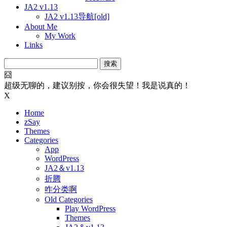
JA2 v1.13
JA2 v1.13导航[old]
About Me
My Work
Links
搜
索：
囧
超级无聊的，建议别按，你会很失望！我是说真的！
X
Home
zSay
Themes
Categories
App
WordPress
JA2＆v1.13
折腾
咋分类啊
Old Categories
Play WordPress
Themes