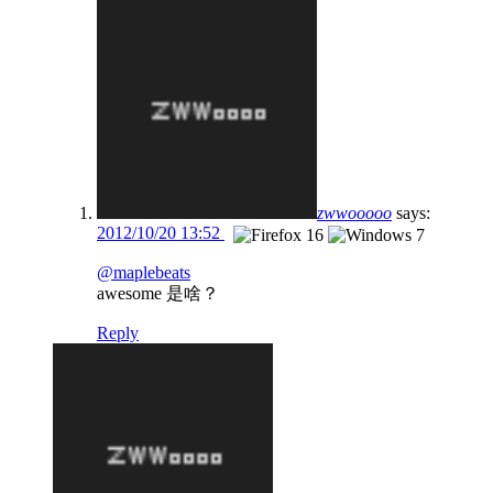
zwwooooo
says:
2012/10/20 13:52
@maplebeats
awesome 是啥？
Reply