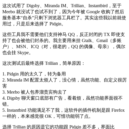
这次试用了 Digsby、Miranda IM、Trillian、Instantbird，至于
Meebo 就没试了也试不到了，因为今年被 Google 收购了然后
服务基本“自杀”只剩下浏览器工具栏了。其实这些我以前就使
用过，只是后来选择了 Pidgin。
这些工具我不需要他们支持神马 QQ，反正封闭的 TX 即使支
持了也会被他们封杀的。我主要用来挂 Gtalk、Gmail（多账
户）、MSN、ICQ（对，很老的，QQ 的偶像、母亲），偶尔
也会挂 Skype。
这次测试后最终选择 Trillian，简单原因：
1. Pidgin 用的太久了，转为备用
2. Miranda IM 配置太烦人了，没心情，虽然功能、自定义很厉
害
3. Meebo 被人包养溜贵宾狗去了
4. Digsby 聊天窗口底部有广告，看着烦，虽然功能界面很不
错。
5. Instantbird 功能满足不了我，这软件的插件机制是跟 Firefox
一样的，本来感觉很 OK，可惜功能弱了点。
选择 Trillian 的原因是它的功能跟 Pidgin 差不多，界面比