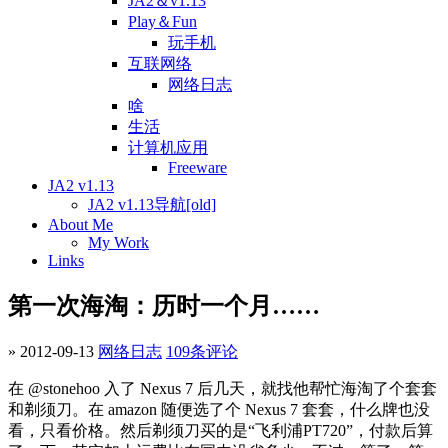
JA2＆v1.13
Play＆Fun
玩手机
互联网络
网络日志
啥
生活
计算机应用
Freeware
JA2 v1.13
JA2 v1.13导航[old]
About Me
My Work
Links
第一次海淘：历时一个月……
» 2012-09-13
网络日志
109条评论
在 @stonehoo 入了 Nexus 7 后几天，就找他帮忙海淘了个套套
和剃须刀。在 amazon 随便选了个 Nexus 7 套套，什么牌也没
看，只看价格。然后剃须刀买的是“飞利浦PT720”，付款后算