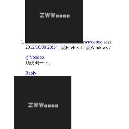
zwwooooo
says:
2012/10/08 20:14
@Voodoo
顺便淘一下。
Reply