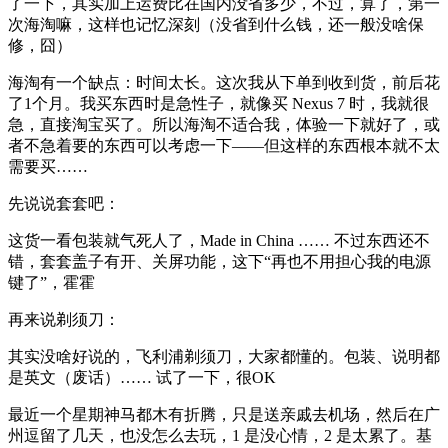
了一下，其实加上运费比在国内没省多少，不过，算了，第一
次海淘嘛，这样也记忆深刻（没省到什么钱，还一般没啥保
修，囧）
海淘有一个缺点：时间太长。这次我从下单到收到货，前后花
了1个月。我买东西时是急性子，就像买 Nexus 7 时，我就很
急，直接淘宝买了。所以海淘不适合我，体验一下就好了，或
者不急着要的东西可以考虑一下——但这样的东西根本就不太
需要买……
先说说套套吧：
这货一看包装就气死人了，Made in China …… 不过东西还不
错，套套盖子有开、关屏功能，这下“再也不用担心我的电源
键了”，霍霍
再来说剃须刀：
其实没啥好说的，飞利浦剃须刀，大家都懂的。包装、说明都
是英文（废话）…… 试了一下，很OK
最近一个星期神马都木有折腾，只是送亲戚去机场，然后在广
州逗留了几天，也没怎么去玩，1 是没心情，2 是太累了。基