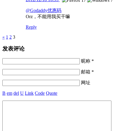
@Godaddy优惠码
Orz，不能用我买干嘛
Reply
Pages
«
1
2
3
发表评论
昵称 *
邮箱 *
网址
B
em
del
U
Link
Code
Quote