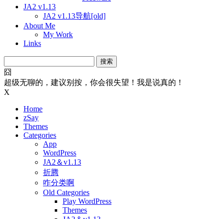
JA2 v1.13
JA2 v1.13导航[old]
About Me
My Work
Links
搜
索：
囧
超级无聊的，建议别按，你会很失望！我是说真的！
X
Home
zSay
Themes
Categories
App
WordPress
JA2＆v1.13
折腾
咋分类啊
Old Categories
Play WordPress
Themes