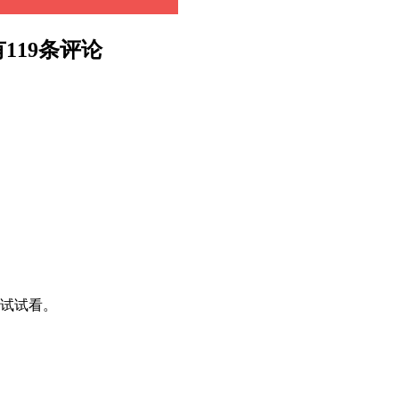
有119条评论
装试试看。