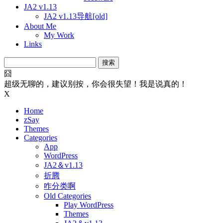
JA2 v1.13
JA2 v1.13导航[old]
About Me
My Work
Links
搜
索：
囧
超级无聊的，建议别按，你会很失望！我是说真的！
X
Home
zSay
Themes
Categories
App
WordPress
JA2＆v1.13
折腾
咋分类啊
Old Categories
Play WordPress
Themes