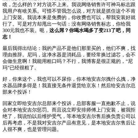
啥，怎么样的？对方说不上来。我说网络销售许可神马标志跟
我用户有啥关系。可惜不管我怎么说，对方就是抓住这个不肯
上门安装。我说本来是免费的，你收费也可以，帮我安装好就
行了。可是对方却甩出一句话：没有网络销售标志，你给我
300元我也不装。呃，
这么屌？你喝水喝多了变213了吧，同
志！
最后我得出结论：我的产品不是他们那里买的，他们不爽，找
理由推辞。尼玛，这净水器是消耗品，要经常换过滤芯，会不
会做生意啊！我能用粗口吗？不行，我博客是很正规的，“尼
玛”已经很粗了。
好，你来这个，我也可以不尿你，你本地安吉尔拽什么拽，净
水器品牌多得是！我直接无条件退货给京东！然后给安吉尔总
部来个投诉！
回家立即给安吉尔总部来个投诉，总部客服一直抱歉不止，说
会对本地安吉尔惩罚。而且说立即安排师傅上门安装，被我拒
绝了，我说怕以后维护受气，等本地安吉尔售后换负责公司以
后再考虑，不是我对安吉尔产品有意见，是本地安吉尔售后让
人很不爽，也是管理问题。