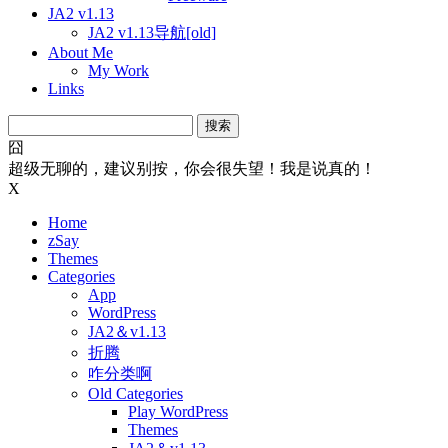
JA2 v1.13
JA2 v1.13导航[old]
About Me
My Work
Links
搜
索：
囧
超级无聊的，建议别按，你会很失望！我是说真的！
X
Home
zSay
Themes
Categories
App
WordPress
JA2＆v1.13
折腾
咋分类啊
Old Categories
Play WordPress
Themes