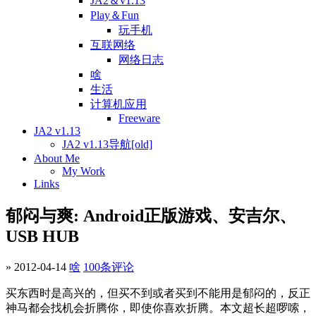
JA2＆v1.13
Play＆Fun
玩手机
互联网络
网络日志
啥
生活
计算机应用
Freeware
JA2 v1.13
JA2 v1.13导航[old]
About Me
My Work
Links
郁闷与爽: Android正版游戏、安吉尔、
USB HUB
» 2012-04-14
啥
100条评论
买东西时是高兴的，但买不到或者买到不能用是郁闷的，反正
神马都会找机会折腾你，即使你喜欢折腾。本文超长超啰嗦，