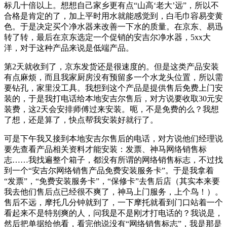
标几十倍以上。想想自己家乡更有点“山高‘老大’远”，所以不
合格是肯定的了，加上平时用水就能感觉到，白毛巾容易变黄
色。于是决定买个净水器来改善一下水的质量。在京东、易迅
转了转，最后在京东选定一个促销的安吉尔净水器，5xx大
洋，对于这种产品来说是低端产品。
第2天就收到了，京东发货还是很速度的。但是这类产品安装
有点麻烦，而且我家厨房没有预留多一个水龙头位置，所以需
要钻孔，家里没工具。我想到这个产品是提供售后免费上门安
装的，于是我打电话给本地安吉尔售后，对方说要收取30元安
装费，这2天会安排师傅过来安装。呃，不是免费的么？我想
了想，还是算了，快点帮我安装好就行了。
可是下午我又接到本地安吉尔售后的电话，对方说他们经理说
要先查看产品相关资料才能安装：发票、神马网络销售标
志……我找遍整个箱子，都没有所谓的网络销售标志，不过找
到一个“安吉尔网络销售产品免费安装服务卡”。于是我拿着
“发票”，“免费安装服务卡”，“保修卡”去售后店（其实本来要
我去他们售后点已经很不爽了，神马上门服务，上个鸟！）。
售后不远，摩托几分钟就到了，一下摩托就看到门口站着一个
看起来不是特别爽的人，问我是不是刚才打电话的？我说是，
然后把单据给他看，看完他说没有“网络销售标志”，我是那是