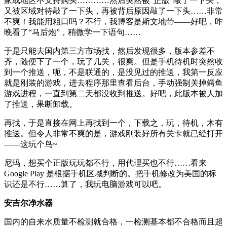
家或地区不支持购买…………然后突然被“正版”敲了一下头，
又被区域对待敲了一下头，再被背后原因敲了一下头……非常
不爽！我能用粗口吗？不行，我博客是斯文地带——好吧，昨
晚看了“马后炮”，稍微学一下语句……
于是只能去国内第三方市场找，然后发现很多，版本参差不
齐，随便下了一个，玩了几关，很爽。但是手机待机时突然收
到一个推送，呃，不是联通的，是没见过的推送，我第一反应
就是刚装的游戏，进去程序那里查看后台，手动强制关掉鳄鱼
游戏进程，一直到第二天都没收到推送。好吧，此版本被人加
了推送，果断卸载。
再找，于是直接在网上再找到一个，下载之，玩，待机，木有
推送。但令人非常不爽的是，游戏刚装好所有关卡就已经打开
——这玩个鸟~
尼玛，想买个正版玩玩都不行，用代理买也不行……看来
Google Play 是根据手机区域判断的。把手机修改为美国的标
识还是不行……算了，我玩电脑游戏可以吧。
安吉尔净水器
国内的自来水质量不检测就合格，一检测基本都不合格而且超