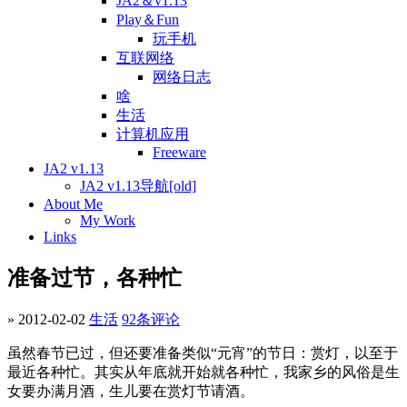
JA2＆v1.13
Play＆Fun
玩手机
互联网络
网络日志
啥
生活
计算机应用
Freeware
JA2 v1.13
JA2 v1.13导航[old]
About Me
My Work
Links
准备过节，各种忙
» 2012-02-02
生活
92条评论
虽然春节已过，但还要准备类似“元宵”的节日：赏灯，以至于
最近各种忙。其实从年底就开始就各种忙，我家乡的风俗是生
女要办满月酒，生儿要在赏灯节请酒。