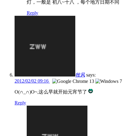
灯，一般是 初八~十八 ，每个地方日期不同
Reply
牧风
says:
2012/02/02 09:16
O(∩_∩)O~,这么早就开始元宵节了
Reply