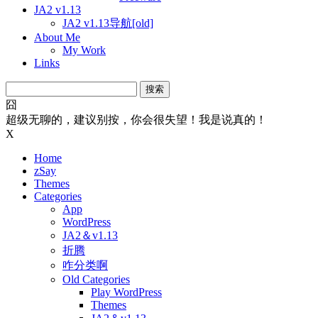
JA2 v1.13
JA2 v1.13导航[old]
About Me
My Work
Links
搜
索：
囧
超级无聊的，建议别按，你会很失望！我是说真的！
X
Home
zSay
Themes
Categories
App
WordPress
JA2＆v1.13
折腾
咋分类啊
Old Categories
Play WordPress
Themes