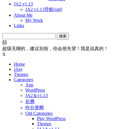
JA2 v1.13
JA2 v1.13导航[old]
About Me
My Work
Links
搜
索：
囧
超级无聊的，建议别按，你会很失望！我是说真的！
X
Home
zSay
Themes
Categories
App
WordPress
JA2＆v1.13
折腾
咋分类啊
Old Categories
Play WordPress
Themes