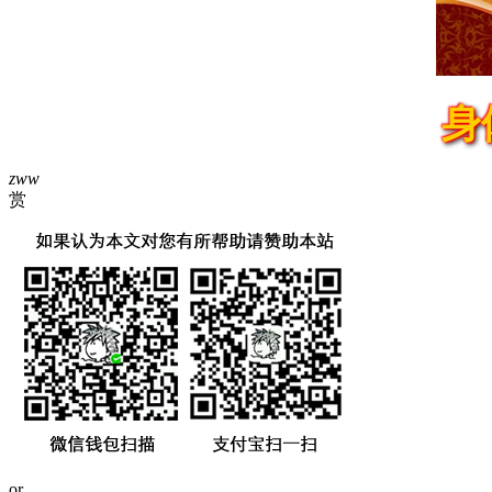
身
zww
赏
or