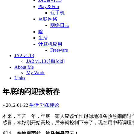
JA2＆v1.13
Play＆Fun
玩手机
互联网络
网络日志
啥
生活
计算机应用
Freeware
JA2 v1.13
JA2 v1.13导航[old]
About Me
My Work
Links
年底纳闷迎接新春
» 2012-01-22
生活
74条评论
本来，辛苦一年，年底一家人应该忙忙碌碌地准备热热闹闹过
感冒，幸好刚开始高烧，后来就控制下来了，现在用中药调理
所以，
在健康面前，神马都是浮云！