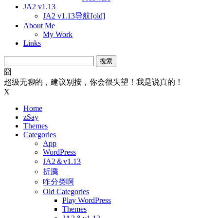
JA2 v1.13
JA2 v1.13导航[old]
About Me
My Work
Links
搜
索：
囧
超级无聊的，建议别按，你会很失望！我是说真的！
X
Home
zSay
Themes
Categories
App
WordPress
JA2＆v1.13
折腾
咋分类啊
Old Categories
Play WordPress
Themes