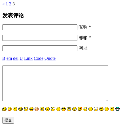
Pages
«
1
2
3
发表评论
昵称 *
邮箱 *
网址
B
em
del
U
Link
Code
Quote