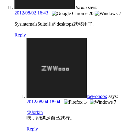
Jorkin
says:
2012/08/02 16:43
SysinternalsSuite里的desktops就够用了。
Reply
zwwooooo
says:
2012/08/04 18:04
@Jorkin
嗯，能满足自己就行。
Reply