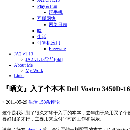
JA2＆v1.13
Play＆Fun
玩手机
互联网络
网络日志
啥
生活
计算机应用
Freeware
JA2 v1.13
JA2 v1.13导航[old]
About Me
My Work
Links
『晒文』入了个本本 Dell Vostro 3450D-16
» 2011-05-29
生活
153条评论
这个是我计划了很久才终于入手的本本，去年由于急用买了个便宜
要好很多才行，主要用来应付平时的工作和娱乐。
请教了好友
alexgao
后，决定买他一样配置的本本：Dell Vostro