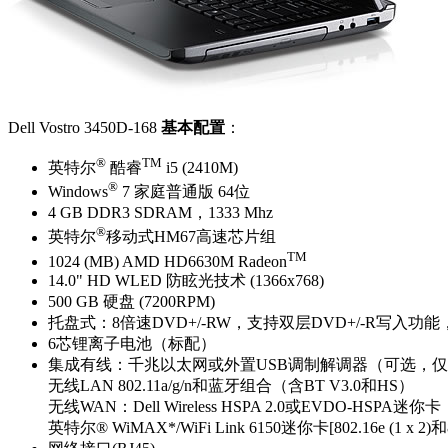
Dell Vostro 3450D-168
基本配置
：
®
TM
英特尔
酷睿
i5 (2410M)
®
Windows
7 家庭普通版 64位
4 GB DDR3 SDRAM，1333 Mhz
®
英特尔
移动式HM67高速芯片组
TM
1024 (MB) AMD HD6630M Radeon
14.0" HD WLED 防眩光技术 (1366x768)
500 GB 硬盘 (7200RPM)
托盘式：8倍速DVD+/-RW，支持双层DVD+/-R写入功
6芯锂离子电池（标配）
集成有线：千兆以太网或外置USB调制解调器（可选，仅
无线LAN 802.11a/g/n和蓝牙组合（含BT V3.0和HS）
无线WAN：Dell Wireless HSPA 2.0或EVDO-HSPA迷你卡
英特尔® WiMAX*/WiFi Link 6150迷你卡[802.16e (1 x 2)和802.