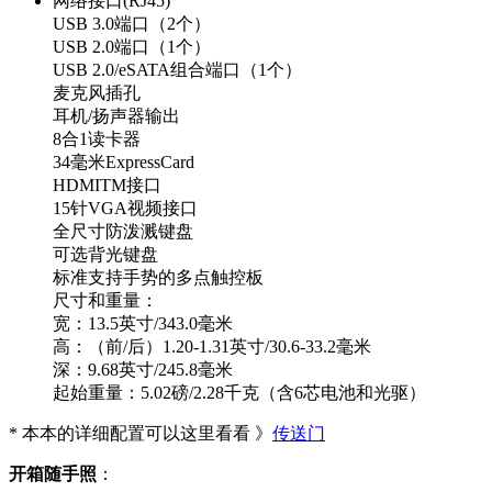
网络接口(RJ45)
USB 3.0端口（2个）
USB 2.0端口（1个）
USB 2.0/eSATA组合端口（1个）
麦克风插孔
耳机/扬声器输出
8合1读卡器
34毫米ExpressCard
HDMITM接口
15针VGA视频接口
全尺寸防泼溅键盘
可选背光键盘
标准支持手势的多点触控板
尺寸和重量：
宽：13.5英寸/343.0毫米
高：（前/后）1.20-1.31英寸/30.6-33.2毫米
深：9.68英寸/245.8毫米
起始重量：5.02磅/2.28千克（含6芯电池和光驱）
* 本本的详细配置可以这里看看 》
传送门
开箱随手照
：