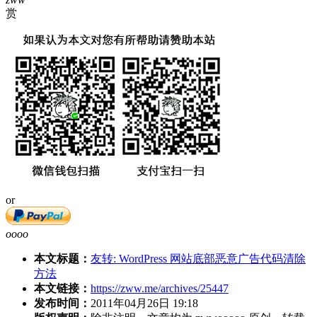
赏
or
oooo
本文标题：
友转: WordPress 网站底部恶意广告代码清除
方法
本文链接：
https://zww.me/archives/25447
发布时间：
2011年04月26日 19:18