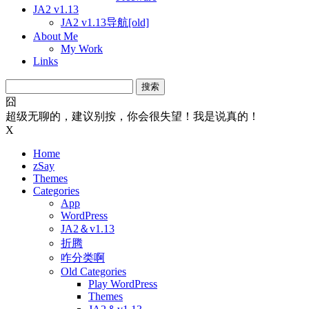
JA2 v1.13
JA2 v1.13导航[old]
About Me
My Work
Links
搜
索：
囧
超级无聊的，建议别按，你会很失望！我是说真的！
X
Home
zSay
Themes
Categories
App
WordPress
JA2＆v1.13
折腾
咋分类啊
Old Categories
Play WordPress
Themes