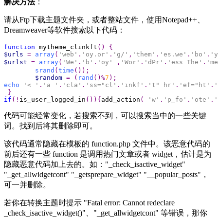
解决方法
：
请从Ftp下载主题文件夹，或者整站文件，使用Notepad++、
Dreamweaver等软件搜索以下代码：
function
 mytheme_clinkft
()
$urls
=
array
(
'web'
.
'oy.or'
.
'g/'
,
'them'
.
'es.we'
.
'bo'
.
'y
$urlst
=
array
(
'We'
.
'b'
.
'oy'
,
'Wor'
.
'dPr'
.
'ess The'
.
'me
srand
(
time
$random
=
(
rand
()%
7
echo
'< '
.
'a '
.
'cla'
.
'ss="cl'
.
'inkf'
.
't" hr'
.
'ef="ht'
.
'
if
(!
is_user_logged_in
()){
add_action
(
'w'
.
'p_fo'
.
'ote'
.
'
代码可能经常变化，若搜索不到，可以搜索当中的一些关键
词。找到后将其删除即可。
该代码通常隐藏在模板的 function.php 文件中。该恶意代码的
前后还有一些 function 是调用热门文章或者 widget，估计是为
隐藏恶意代码加上去的。如："_check_isactive_widget"
"_get_allwidgetcont" "_getsprepare_widget" "__popular_posts"，
可一并删除。
若你在转换主题时提示 "Fatal error: Cannot redeclare
_check_isactive_widget()"、"_get_allwidgetcont" 等错误，那你