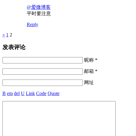
@爱微博客
平时要注意
Reply
Pages
«
1
2
发表评论
昵称 *
邮箱 *
网址
B
em
del
U
Link
Code
Quote