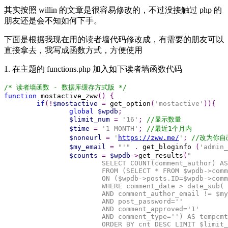
其实按照 willin 的文章是很容易修改的，不过没接触过 php 的
朋友还是会不知如何下手。
下面是根据我现在用的读者墙代码修改成，有需要的朋友可以
直接拿去，我写成函数方式，方便使用
1. 在主题的 functions.php 加入如下读者墙函数代码
function
 mostactive_zww
()
if
(!
$mostactive
=
 get_option
(
'mostactive'
global
$wpdb
$limit_num
=
'16'
;
$time
=
'1 MONTH'
;
$noneurl
=
'
https://zww.me/
'
;
$my_email
=
"'"
.
 get_bloginfo 
(
'admin_
$counts
=
$wpdb
->
get_results
(
"

			SELECT COUNT(comment_author) AS cnt, comment_author, comment_author_url, comment_author_email

			FROM (SELECT * FROM $wpdb->comments LEFT OUTER JOIN $wpdb->posts

			ON ($wpdb->posts.ID=$wpdb->comments.comment_post_ID)

			WHERE comment_date > date_sub( NOW(), INTERVAL $time )

			AND comment_author_email != $my_email

			AND post_password=''

			AND comment_approved='1'

			AND comment_type='') AS tempcmt	GROUP BY comment_author_email

			ORDER BY cnt DESC LIMIT $limit_num
