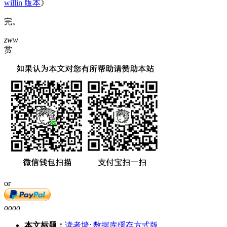
willin 版本
》
完。
zww
赏
or
oooo
本文标题：
读者墙: 数据库缓存方式版