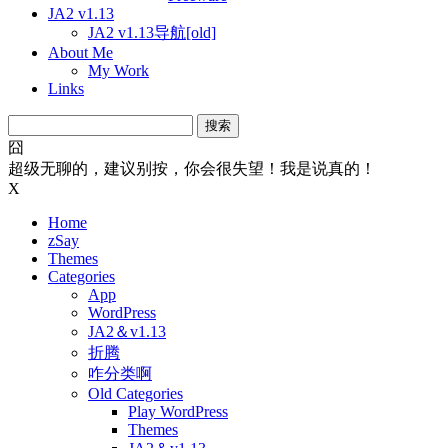
JA2 v1.13
JA2 v1.13导航[old]
About Me
My Work
Links
搜
索：
囧
超级无聊的，建议别按，你会很失望！我是说真的！
X
Home
zSay
Themes
Categories
App
WordPress
JA2＆v1.13
折腾
咋分类啊
Old Categories
Play WordPress
Themes