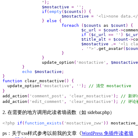
		"
$mostactive
=
''
if
(
empty
(
$counts
))
$mostactive
=
'<li>none data.</
}
else
foreach
(
$counts
 as 
$count
)
$c_url
=
$count
->
commen
if
(
$c_url
==
''
)
$c_ur
$title_alt
=
$count
->
co
$mostactive
.=
'<li cla
.
'">'
.
get_avatar
(
$coun
		update_option
(
'mostactive'
,
$mostactive
echo
$mostactive
;

function
 clear_mostactive
()
  update_option
(
'mostactive'
,
''
);
add_action
(
'comment_post'
,
'clear_mostactive'
);
add_action
(
'edit_comment'
,
'clear_mostactive'
);
// 评
2. 在需要的地方调用此读者墙函数（如 sidebar.php）
<?php
if
(
function_exists
(
'mostactive_zww'
))
 mostactive_
ps：关于css样式参考以前我的文章《
WordPress 免插件读者墙