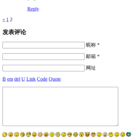
Reply
Pages
«
1
2
发表评论
昵称 *
邮箱 *
网址
B
em
del
U
Link
Code
Quote