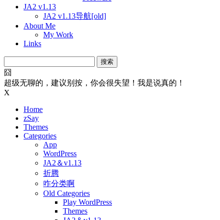
JA2 v1.13
JA2 v1.13导航[old]
About Me
My Work
Links
搜
索：
囧
超级无聊的，建议别按，你会很失望！我是说真的！
X
Home
zSay
Themes
Categories
App
WordPress
JA2＆v1.13
折腾
咋分类啊
Old Categories
Play WordPress
Themes