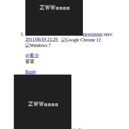
zwwooooo
says:
2011/06/19 21:29
@奚少
霍霍
Reply