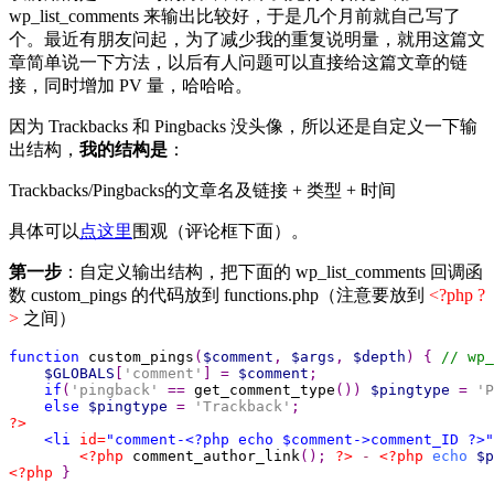
wp_list_comments 来输出比较好，于是几个月前就自己写了
个。最近有朋友问起，为了减少我的重复说明量，就用这篇文
章简单说一下方法，以后有人问题可以直接给这篇文章的链
接，同时增加 PV 量，哈哈哈。
因为 Trackbacks 和 Pingbacks 没头像，所以还是自定义一下输
出结构，
我的结构是
：
Trackbacks/Pingbacks的文章名及链接 + 类型 + 时间
具体可以
点这里
围观（评论框下面）。
第一步
：自定义输出结构，把下面的 wp_list_comments 回调函
数 custom_pings 的代码放到 functions.php（注意要放到
<?php ?
>
之间）
function
 custom_pings
(
$comment
,
$args
,
$depth
)
{
$GLOBALS
[
'comment'
]
=
$comment
if
(
'pingback'
==
 get_comment_type
())
$pingtype
=
'P
else
$pingtype
=
'Trackback'
?>
<li
 id=
"comment-<?php echo $comment->comment_ID ?>"
<?php
 comment_author_link
();
?>
 - 
<?php
echo
$p
<?php
}