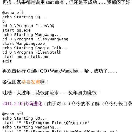
再搜，结果都是说用 start 命令，但还是不成功……我郁闷
@echo off

echo Starting QQ...

D:

cd D:\Program Files\QQ

start qq.exe

echo Starting WangWang...

cd D:\Program Files\WangWang

start WangWang.exe

echo Starting Google Talk...

cd D:\Program Files\Gtalk

start googletalk.exe

exit
再双击运行 Gtalk+QQ+WangWang.bat ，哈，成功了……
各位朋友
恭喜发财
啊！
吐槽：大过年，花钱如流水……兔年努力赚钱！
2011. 2.10 代码进化
：由于对 start 命令的不了解（命令行长目
@echo off

echo Starting QQ...

start "" "D:\Program Files\QQ\qq.exe"

echo Starting WangWang...

start "" "D:\Program Files\WangWang\WangWang.exe"
