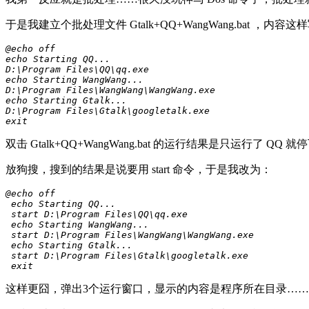
于是我建立个批处理文件 Gtalk+QQ+WangWang.bat ，内容这样
@echo off

echo Starting QQ...

D:\Program Files\QQ\qq.exe

echo Starting WangWang...

D:\Program Files\WangWang\WangWang.exe

echo Starting Gtalk...

D:\Program Files\Gtalk\googletalk.exe

exit
双击 Gtalk+QQ+WangWang.bat 的运行结果是只运行
放狗搜，搜到的结果是说要用 start 命令，于是我改为：
@echo off

 echo Starting QQ...

 start D:\Program Files\QQ\qq.exe

 echo Starting WangWang...

 start D:\Program Files\WangWang\WangWang.exe

 echo Starting Gtalk...

 start D:\Program Files\Gtalk\googletalk.exe

 exit
这样更囧，弹出3个运行窗口，显示的内容是程序所在目录……