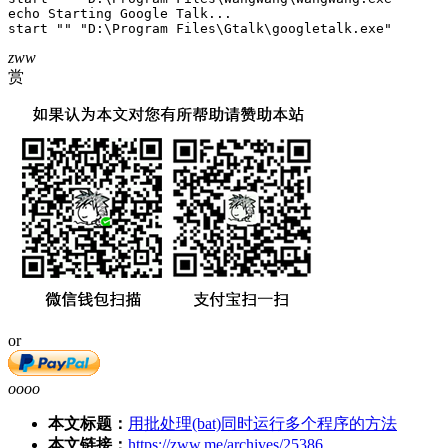
echo Starting Google Talk...

start "" "D:\Program Files\Gtalk\googletalk.exe"
zww
赏
or
oooo
本文标题：
用批处理(bat)同时运行多个程序的方法
本文链接：
https://zww.me/archives/25386