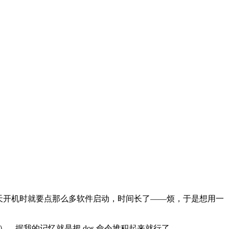
），那么每天开机时就要点那么多软件启动，时间长了——烦，于是想用一
，据我的记忆就是把 dos 命令堆积起来就行了。