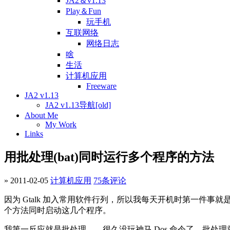
JA2＆v1.13
Play＆Fun
玩手机
互联网络
网络日志
啥
生活
计算机应用
Freeware
JA2 v1.13
JA2 v1.13导航[old]
About Me
My Work
Links
用批处理(bat)同时运行多个程序的方法
» 2011-02-05
计算机应用
75条评论
因为 Gtalk 加入常用软件行列，所以我每天开机时第一件事就是
个方法同时启动这几个程序。
我第一反应就是批处理……很久没玩神马 Dos 命令了，批处