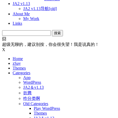
JA2 v1.13
JA2 v1.13导航[old]
About Me
My Work
Links
搜
索：
囧
超级无聊的，建议别按，你会很失望！我是说真的！
X
Home
zSay
Themes
Categories
App
WordPress
JA2＆v1.13
折腾
咋分类啊
Old Categories
Play WordPress
Themes