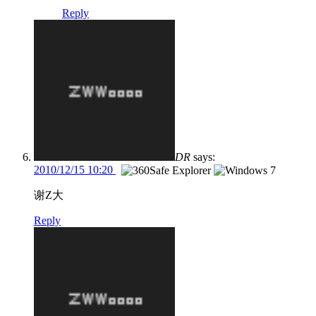
Reply
DR
says:
2010/12/15 10:20
谢Z大
Reply