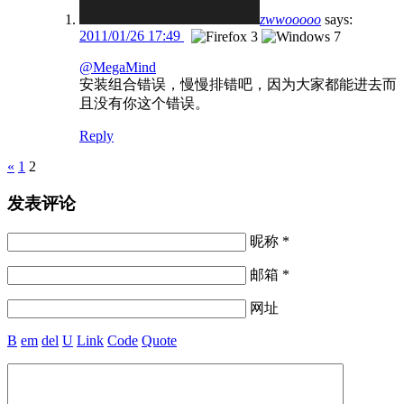
zwwooooo
says:
2011/01/26 17:49
@MegaMind
安装组合错误，慢慢排错吧，因为大家都能进去而
且没有你这个错误。
Reply
Pages
«
1
2
发表评论
昵称 *
邮箱 *
网址
B
em
del
U
Link
Code
Quote