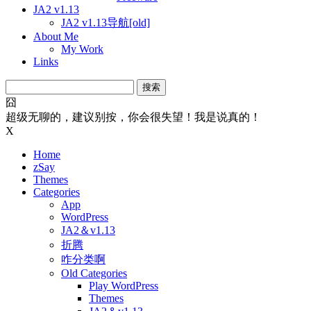
JA2 v1.13
JA2 v1.13导航[old]
About Me
My Work
Links
搜
索：
囧
超级无聊的，建议别按，你会很失望！我是说真的！
X
Home
zSay
Themes
Categories
App
WordPress
JA2＆v1.13
折腾
咋分类啊
Old Categories
Play WordPress
Themes