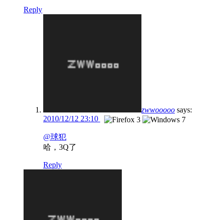
Reply
zwwooooo
says:
2010/12/12 23:10
@球犯
哈，3Q了
Reply