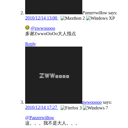
Panzerwillow
says:
2010/12/14 13:00
@zwwooooo
多谢ZwwoOoOo大人指点
Reply
zwwooooo
says:
2010/12/14 17:27
@Panzerwillow
这。。。我不是大人。。。