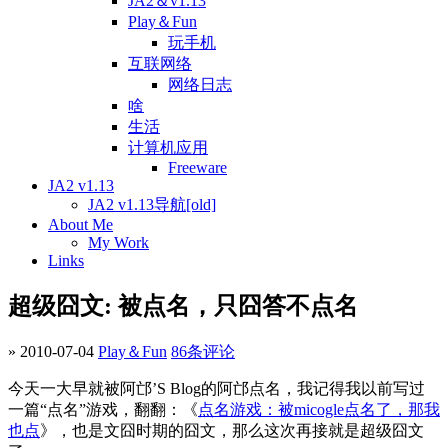
JA2＆v1.13
Play＆Fun
玩手机
互联网络
网络日志
啥
生活
计算机应用
Freeware
JA2 v1.13
JA2 v1.13导航[old]
About Me
My Work
Links
超级囧文: 被点名，只囧答不点名
» 2010-07-04
Play＆Fun
86条评论
今天一大早就被阿邙’S Blog的阿邙点名，我记得我以前写过
一篇“点名”游戏，翻翻：《
点名游戏：被micogle点名了，那我
也点
》，也是文囧时期的囧文，那么这次再接就是超级囧文