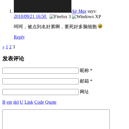
Air Max
says:
2010/09/21 16:50
呵呵，被点到名好累啊，要死好多脑细胞
Reply
Pages
«
1
2
3
发表评论
昵称 *
邮箱 *
网址
B
em
del
U
Link
Code
Quote