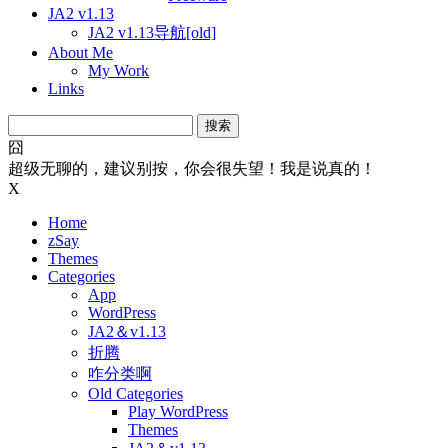
JA2 v1.13
JA2 v1.13导航[old]
About Me
My Work
Links
搜
索：
囧
超级无聊的，建议别按，你会很失望！我是说真的！
X
Home
zSay
Themes
Categories
App
WordPress
JA2＆v1.13
折腾
咋分类啊
Old Categories
Play WordPress
Themes