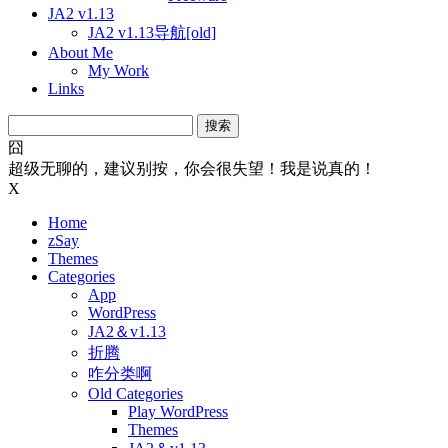
JA2 v1.13
JA2 v1.13导航[old]
About Me
My Work
Links
搜
索：
囧
超级无聊的，建议别按，你会很失望！我是说真的！
X
Home
zSay
Themes
Categories
App
WordPress
JA2＆v1.13
折腾
咋分类啊
Old Categories
Play WordPress
Themes