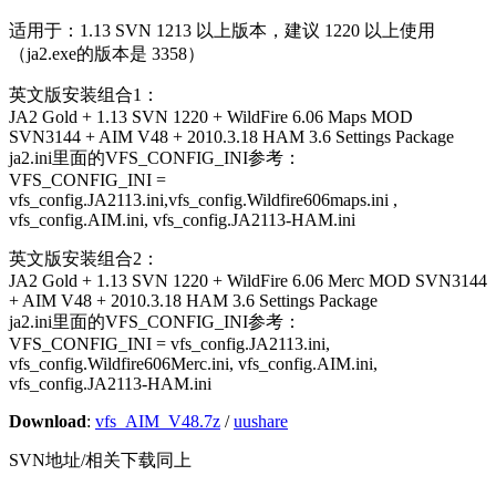
适用于：1.13 SVN 1213 以上版本，建议 1220 以上使用
（ja2.exe的版本是 3358）
英文版安装组合1：
JA2 Gold + 1.13 SVN 1220 + WildFire 6.06 Maps MOD
SVN3144 + AIM V48 + 2010.3.18 HAM 3.6 Settings Package
ja2.ini里面的VFS_CONFIG_INI参考：
VFS_CONFIG_INI =
vfs_config.JA2113.ini,vfs_config.Wildfire606maps.ini ,
vfs_config.AIM.ini, vfs_config.JA2113-HAM.ini
英文版安装组合2：
JA2 Gold + 1.13 SVN 1220 + WildFire 6.06 Merc MOD SVN3144
+ AIM V48 + 2010.3.18 HAM 3.6 Settings Package
ja2.ini里面的VFS_CONFIG_INI参考：
VFS_CONFIG_INI = vfs_config.JA2113.ini,
vfs_config.Wildfire606Merc.ini, vfs_config.AIM.ini,
vfs_config.JA2113-HAM.ini
Download
:
vfs_AIM_V48.7z
/
uushare
SVN地址/相关下载同上