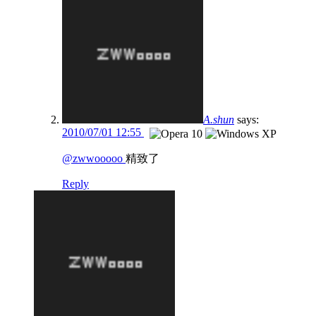
A.shun
says:
2010/07/01 12:55
@zwwooooo
精致了
Reply